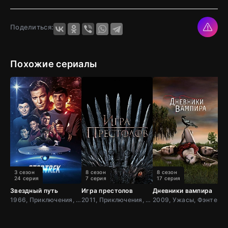
Поделиться:
Похожие сериалы
3 сезон
8 сезон
8 сезон
24 серия
7 серия
17 серия
Звездный путь
Игра престолов
Дневники вампира
К
1966, Приключения, Фантастика, Боевик, США
2011, Приключения, Фэнтези, Блокбастер, Мистический, Боевик, Зарубежный, Мелодрама, Драма, США,
2009, Ужасы, Фэнтези, Мистический, Зарубежный, Мелодрама, Драма, США