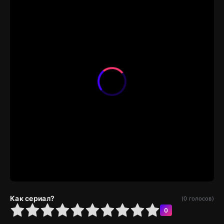
Как сериал?
(
0
голосов)
4
5
6
7
8
9
10
0