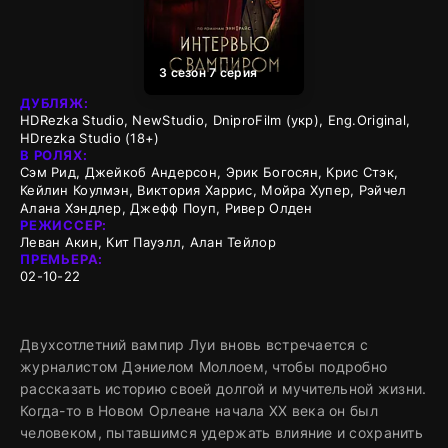
3 сезон 7 серия
ДУБЛЯЖ:
HDRezka Studio, NewStudio, DniproFilm (укр), Eng.Original,
HDrezka Studio (18+)
В РОЛЯХ:
Сэм Рид, Джейкоб Андерсон, Эрик Богосян, Крис Стэк,
Кейлин Коулмэн, Виктория Харрис, Мойра Хупер, Рэйчел
Алана Хэндлер, Джефф Поуп, Ривер Олден
РЕЖИССЕР:
Леван Акин, Кит Пауэлл, Алан Тейлор
ПРЕМЬЕРА:
02-10-22
Двухсотлетний вампир Луи вновь встречается с
журналистом Дэниелом Моллоем, чтобы подробно
рассказать историю своей долгой и мучительной жизни.
Когда-то в Новом Орлеане начала XX века он был
человеком, пытавшимся удержать влияние и сохранить