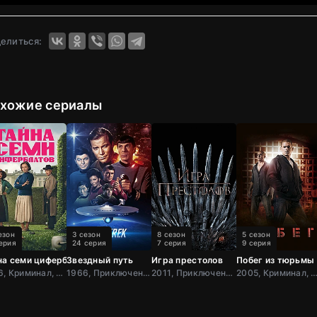
елиться:
хожие сериалы
езон
3 сезон
8 сезон
5 сезон
ерия
24 серия
7 серия
9 серия
на семи циферблатов
Звездный путь
Игра престолов
Побег из тюрьмы
2026, Криминал, Детектив, Триллер, Драма, Великобрит
1966, Приключения, Фантастика, Боевик, США
2011, Приключения, Фэнтези, Блокбастер, Мистический, Боевик, Зарубежный, Мелодрама, Драма, США,
2005, Криминал, Приключения, Детектив, Боевик, Триллер, Зарубежный,