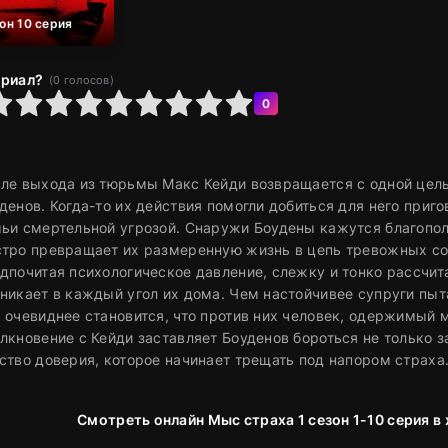
зон 10 серия
ериал?
(
0
голосов)
6
7
8
9
10
0
ле выхода из тюрьмы Макс Кейди возвращается с одной цель
денов. Когда-то их действия помогли добиться для него приг
ьи смертельной угрозой. Снаружи Боудены кажутся благопол
тро превращает их размеренную жизнь в цепь тревожных со
дпочитая психологическое давление, слежку и тонко рассчит
никает в каждый угол их дома. Чем настойчивее супруги пыт
 очевиднее становится, что против них человек, одержимый м
лкновение с Кейди заставляет Боуденов бороться не только за
ство доверия, которое начинает трещать под напором страха
Смотреть онлайн Мыс страха 1 сезон 1-10 серия в