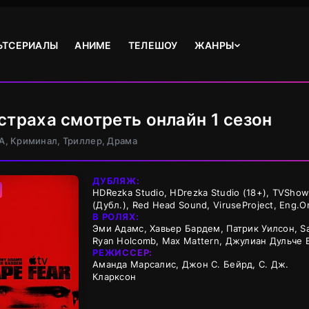
ЬТСЕРИАЛЫ
АНИМЕ
ТЕЛЕШОУ
ЖАНРЫ
страха смотреть онлайн 1 сезон
А, Криминал, Триллер, Драма
ДУБЛЯЖ:
HDRezka Studio, HDrezka Studio (18+), TVShows
(Дубл.), Red Head Sound, ViruseProject, Eng.Or
В РОЛЯХ:
Эми Адамс, Хавьер Бардем, Патрик Уилсон, Sa
Ryan Holcomb, Max Mattern, Джулиан Дульче 
РЕЖИССЕР:
Аманда Марсалис, Джон С. Бейрд, С. Дж.
Кларксон