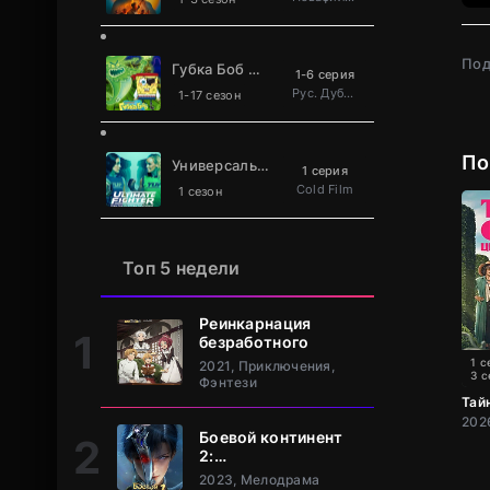
Под
Губка Боб Квадратные Штаны
1-6 серия
Рус. Дублированный
1-17 сезон
По
Универсальный боец
1 серия
Cold Film
1 сезон
Топ 5 недели
Реинкарнация
безработного
1 с
2021, Приключения,
3 с
Фэнтези
Тай
Боевой континент
2:
Непревзойдённый
2023, Мелодрама