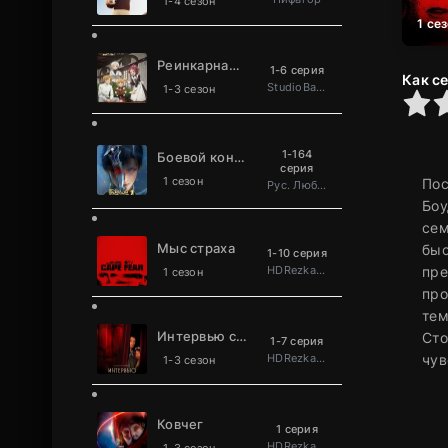
1-4 сезон
1 се
Реинкарнация безработного
1-6 серия
Как с
StudioBand
1-3 сезон
0
1
2
3
4
5
1-164
Боевой континент 2: Непревзойдённый клан Та
серия
1 сезон
Пос
Рус. Люб. многоголосый
Боу
сем
Мыс страха
быс
1-10 серия
HDRezka Studio
пре
1 сезон
про
тем
Интервью с вампиром
Сто
1-7 серия
HDRezka Studio
чув
1-3 сезон
Ковчег
1 серия
HDRezka Studio