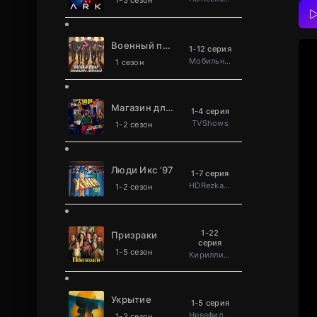
1-3 сезон
Военный повар становится легендой
1-12 серия
Мобильное телевидение
1 сезон
Магазин для киллеров
1-4 серия
TVShows
1-2 сезон
Люди Икс ’97
1-7 серия
HDRezka Studio
1-2 сезон
1-22
Призраки
серия
1-5 сезон
Кириллица
Укрытие
1-5 серия
Невафильм
1-3 сезон