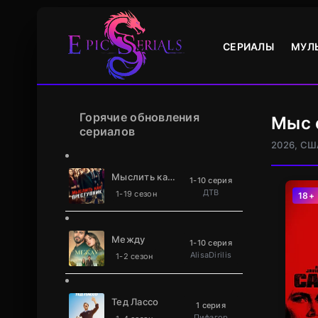
СЕРИАЛЫ
МУЛ
Горячие обновления
Мыс 
сериалов
2026, СШ
Мыслить как преступник
1-10 серия
ДТВ
1-19 сезон
18+
Между
1-10 серия
AlisaDirilis
1-2 сезон
Тед Лассо
1 серия
Пифагор