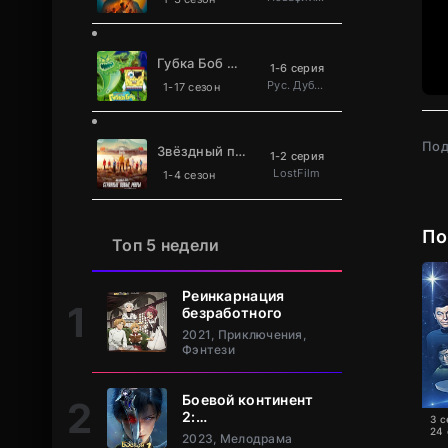
Губка Боб Квадратные Штаны
1-6 серия
Рус. Дублированный
1-17 сезон
Под
Звёздный путь: Странные новые миры
1-2 серия
LostFilm
1-4 сезон
По
Топ 5 недели
Реинкарнация
безработного
2021, Приключения,
Фэнтези
Боевой континент
2:
3 с
Непревзойдённый
24
2023, Мелодрама