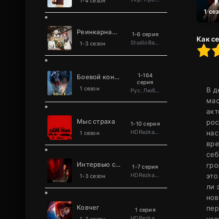
1-4 сезон
1 се
Реинкарнация безработного
1-6 серия
Как с
StudioBand
1-3 сезон
80
1
2
3
4
5
1-164
Боевой континент 2: Непревзойдённый клан Та
серия
1 сезон
В д
Рус. Люб. многоголосый
мас
акт
Мыс страха
рос
1-10 серия
HDRezka Studio
нас
1 сезон
вре
себ
Интервью с вампиром
гро
1-7 серия
HDRezka Studio
это
1-3 сезон
ли 
нов
Ковчег
пер
1 серия
HDRezka Studio
узо