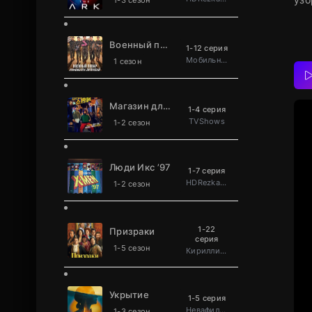
1-3 сезон
Военный повар становится легендой
1-12 серия
Мобильное телевидение
1 сезон
Магазин для киллеров
1-4 серия
TVShows
1-2 сезон
Люди Икс ’97
1-7 серия
HDRezka Studio
1-2 сезон
1-22
Призраки
серия
1-5 сезон
Кириллица
Укрытие
1-5 серия
Невафильм
1-3 сезон