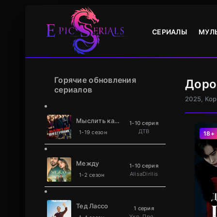
СЕРИАЛЫ
МУЛ
Горячие обновления
Доро
сериалов
2025, Ко
Мыслить как преступник
1-10 серия
ДТВ
1-19 сезон
18+
Между
1-10 серия
AlisaDirilis
1-2 сезон
Тед Лассо
1 серия
Укр. Проф. багатоголосий