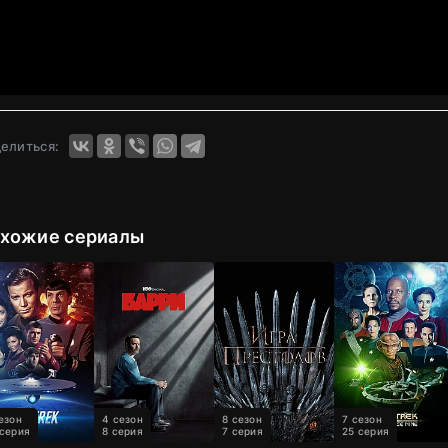
елиться:
хожие сериалы
езон
4 сезон
8 сезон
7 сезон
 серия
8 серия
7 серия
25 серия