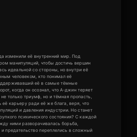
да изменили её внутренний мир. Под
ером манипуляций, чтобы достичь вершин
ась идеальной со стороны, но внутри её
нным человеком, кто понимал её
оддерживавший её в самые тёмные
от, когда он осознал, что А-джин теряет
 не только триумф, но и тёмная пропасть,
её карьеру ради её же блага, веря, что
пуляций и давления индустрии. Но станет
рупкого психического состояния? С каждой
ежду ними разворачивалась борьба,
 и предательство переплелись в сложный