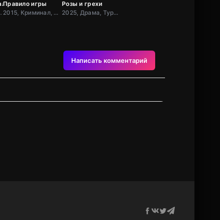
альний космос 9
Правило игры
Розы и грехи
а, Боевик, Драма, США
2015, Криминал, Детектив, Комедия, Триллер, Драма, Бразилия
2025, Драма, Турция
Написать комментарий