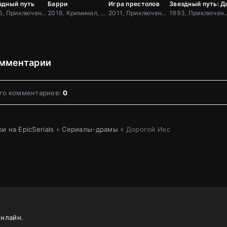
здный путь
Барри
Игра престолов
Звездный путь: Д
1966, Приключения, Фантастика, Боевик, США
2018, Криминал, Комедия, Зарубежный, Драма, США
2011, Приключения, Фэнтези, Блокбастер, Мистический, Боевик, Зарубежный, Мелодрама, Драма, США,
1993, Приключения, Фантастик
мментарии
го комментариев:
0
и на EpicSerials
»
Сериалы-драмы
» Дорогой Икс
онлайн.