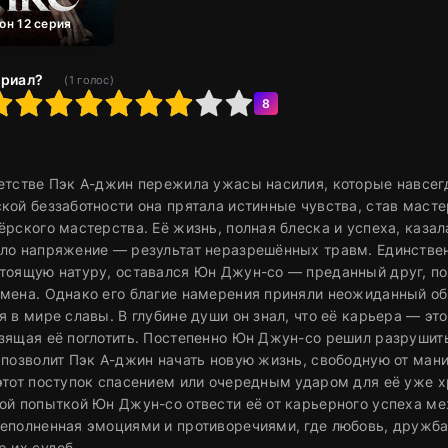
зон 12 серия
ериал?
(
1
голос)
6
7
8
9
10
8
етстве Пэк А-джин пережила ужасы насилия, которые навсег
кой беззаботности она прятала истинные чувства, став маст
ёрского мастерства. Её жизнь, полная блеска и успеха, казал
ло напряжение — результат неразрешённых травм. Единстве
тоящую натуру, оставался Юн Джун-со — преданный друг, п
мена. Однако его благие намерения приняли неожиданный обор
я в мире славы. В глубине души он знал, что её карьера — это
зящая её поглотить. Постепенно Юн Джун-со решил разрушить 
 позволит Пэк А-джин начать новую жизнь, свободную от мани
этот поступок спасением или очередным ударом для её уже х
ой попыткой Юн Джун-со отвести её от карьерного успеха м
еполненная эмоциями и противоречиями, где любовь, дружба
р их судеб.