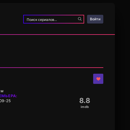
Войти
ым
ЕМЬЕРА:
8.8
09-25
imdb