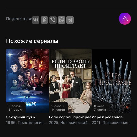
Поделиться:
Похожие сериалы
3 сезон
2 сезон
8 сезон
24 серия
14 серия
7 серия
Звездный путь
Если король проиграет
Игра престолов
Д
1966, Приключения, Фантастика, Боевик, США
2025, Исторический, Мелодрама, Турция
2011, Приключения, Фэнтези, Блокбастер, Мистический, Боевик, Зарубежный, Мелодрама, Драма, США,