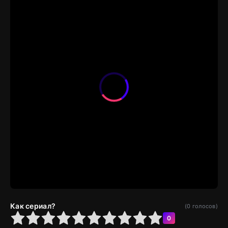
Как сериал?
(
0
голосов)
4
5
6
7
8
9
10
0