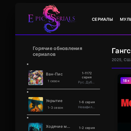
СЕРИАЛЫ
МУЛ
Горячие обновления
Ганг
сериалов
2025, СШ
1-1172
Ван-Пис
серия
18+
1 сезон
Рус. Дублированный
Укрытие
1-6 серия
Невафильм
1-3 сезон
Ходячие мертвецы: Мертвый город
1-2 серия