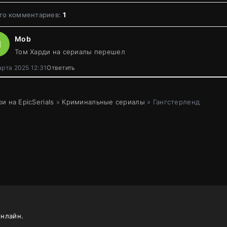
го комментариев:
1
Mob
M
Том Харди на сериалы перешел
арта 2025 12:31
Ответить
и на EpicSerials
»
Криминальные сериалы
» Гангстерленд
онлайн.