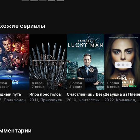
хожие сериалы
езон
8 сезон
3 сезон
1 сезон
 серия
7 серия
8 серия
8 серия
здный путь
Игра престолов
Счастливчик / Везунчик
Девушка из Плей
1966, Приключения, Фантастика, Боевик, США
2011, Приключения, Фэнтези, Блокбастер, Мистический, Боевик, Зарубежный, Мелодрама, Драма, США,
2016, Фантастика, Боевик, Зарубежный, Великобрит
2022, Криминал, Биографический, Драма, 
мментарии