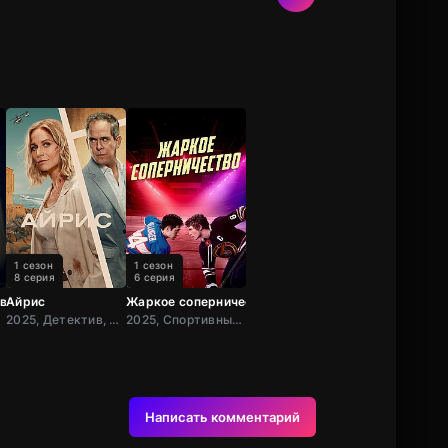
1 сезон
1 сезон
8 серия
6 серия
нвилля
Айрис
Жаркое соперничество
США
2025, Детектив, Триллер, Великобрит
2025, Спортивный, Драма, Канада
Написать комментарий