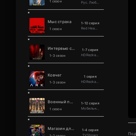
1 сезон
Рус. Люб. многоголосый
Мыс страха
1-10 серия
Red Head Sound
1 сезон
Интервью с вампиром
1-7 серия
HDRezka Studio
1-3 сезон
Ковчег
1 серия
HDRezka Studio
1-3 сезон
Военный повар становится легендой
1-12 серия
Мобильное телевидение
1 сезон
Магазин для киллеров
1-4 серия
Под
TVShows
1-2 сезон