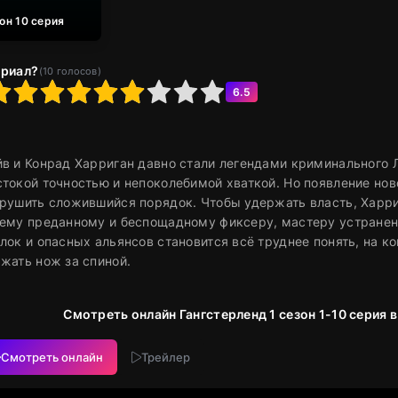
зон 10 серия
ериал?
(
10
голосов)
6
7
8
9
10
6.5
в и Конрад Харриган давно стали легендами криминального 
токой точностью и непоколебимой хваткой. Но появление нов
рушить сложившийся порядок. Чтобы удержать власть, Харри
ему преданному и беспощадному фиксеру, мастеру устранен
лок и опасных альянсов становится всё труднее понять, на к
жать нож за спиной.
Смотреть онлайн Гангстерленд 1 сезон 1-10 серия 
Смотреть онлайн
Трейлер