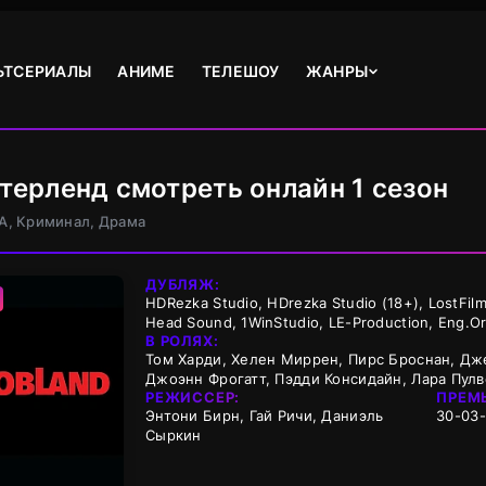
ЬТСЕРИАЛЫ
АНИМЕ
ТЕЛЕШОУ
ЖАНРЫ
стерленд смотреть онлайн 1 сезон
А, Криминал, Драма
ДУБЛЯЖ:
HDRezka Studio, HDrezka Studio (18+), LostFi
Head Sound, 1WinStudio, LE-Production, Eng.Or
В РОЛЯХ:
Том Харди, Хелен Миррен, Пирс Броснан, Дже
Джоэнн Фрогатт, Пэдди Консидайн, Лара Пулв
РЕЖИССЕР:
ПРЕМ
Энтони Бирн, Гай Ричи, Даниэль
30-03
Сыркин