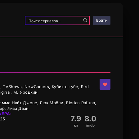
Войти
lm, TVShows, NewComers, Кубик в кубе, Red
iginal, М. Яроцкий
мма Найт Джонс, Люк Мэбли, Florian Rafuna,
ер, Лиза Дван
ЬЕРА:
7.9
8.0
-25
кп
imdb