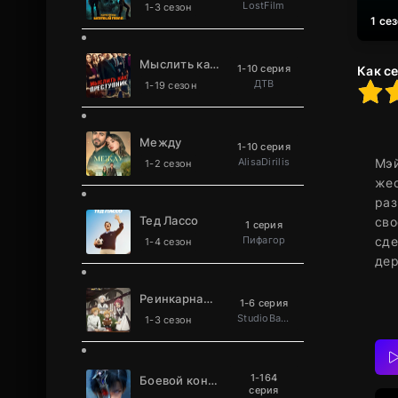
LostFilm
1-3 сезон
1 се
Мыслить как преступник
1-10 серия
Как с
ДТВ
70
1
2
3
4
5
1-19 сезон
Между
1-10 серия
AlisaDirilis
Мэй
1-2 сезон
жес
раз
Тед Лассо
сво
1 серия
Пифагор
сде
1-4 сезон
дер
Реинкарнация безработного
1-6 серия
StudioBand
1-3 сезон
1-164
Боевой континент 2: Непревзойдённый клан Та
серия