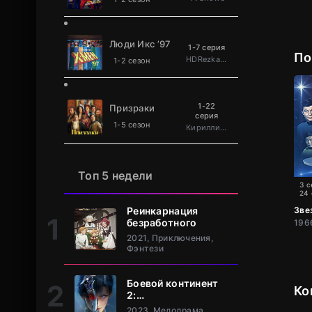
Люди Икс ’97
1-7 серия
По
HDRezka Studio
1-2 сезон
1-22
Призраки
серия
1-5 сезон
Кириллица
Топ 5 недели
3 с
24
Реинкарнация
Зве
безработного
2021, Приключения,
Фэнтези
Боевой континент
Ко
2:
Непревзойдённый
2023, Мелодрама