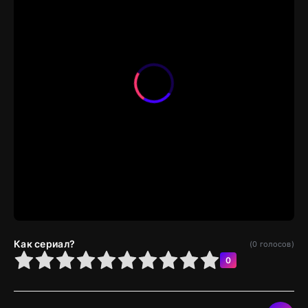
Как сериал?
(
0
голосов)
4
5
6
7
8
9
10
0