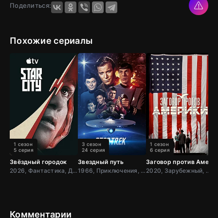
Поделиться:
Похожие сериалы
1 сезон
3 сезон
1 сезон
5 серия
24 серия
6 серия
Звёздный городок
Звездный путь
Заговор против Амери
Н
2026, Фантастика, Драма, США
1966, Приключения, Фантастика, Боевик, США
2020, Зарубежный, Драма, США
Комментарии