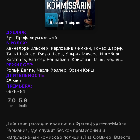
5 сезон 7 серия
ДУБЛЯЖ:
Рус. Проф. двухголосый
В РОЛЯХ:
Ханнелоре Эльснер, Карлхайнц Лемкен, Томас Шарфф,
Тиль Швайгер, Гуидо Шерр, Ульрих Мачосс, Ингеборг
Вестфаль, Вальтер Реннайзен, Кристиан Таше, Бернд
РЕЖИССЕР:
Таубер
Рольф Деппе, Чарли Уэллер, Эрвин Койш
ДЛИТЕЛЬНОСТЬ:
48 мин
ПРЕМЬЕРА:
06-10-94
7.0
5.9
кп
imdb
Действие разворачивается во Франкфурте-на-Майне,
Германия, где служит бескомпромиссный и
импульсивный комиссар полиции Лиа Соммер. Вместе