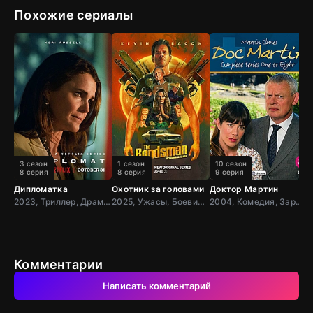
Похожие сериалы
3 сезон
1 сезон
10 сезон
8 серия
8 серия
9 серия
Дипломатка
Охотник за головами
Доктор Мартин
Д
2023, Триллер, Драма, США,
2025, Ужасы, Боевик, Драма, США
2004, Комедия, Зарубежный, Мелодрама, Драма, Великобрит
Комментарии
Написать комментарий