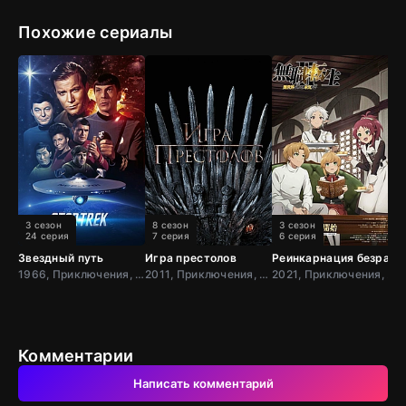
Похожие сериалы
3 сезон
8 сезон
3 сезон
24 серия
7 серия
6 серия
Звездный путь
Игра престолов
Реинкарнация безрабо
К
1966, Приключения, Фантастика, Боевик, США
2011, Приключения, Фэнтези, Блокбастер, Мистический, Боевик, Зарубежный, Мелодрама, Драма, США,
2021, Приключения, Фэнтези, Япония
Комментарии
Написать комментарий