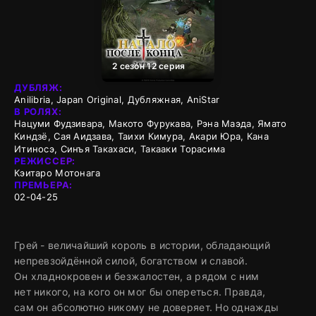
2 сезон 12 серия
ДУБЛЯЖ:
Anilibria, Japan Original, Дубляжная, AniStar
В РОЛЯХ:
Нацуми Фудзивара, Макото Фурукава, Рэна Маэда, Ямато
Киндзё, Сая Аидзава, Таихи Кимура, Акари Юра, Кана
Итиносэ, Синъя Такахаси, Такааки Торасима
РЕЖИССЕР:
Кэитаро Мотонага
ПРЕМЬЕРА:
02-04-25
Грей - величайший король в истории, обладающий
непревзойдённой силой, богатством и славой.
Он хладнокровен и безжалостен, а рядом с ним
нет никого, на кого он мог бы опереться. Правда,
сам он абсолютно никому не доверяет. Но однажды