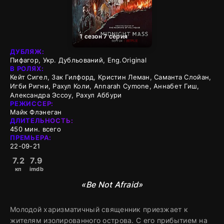
1 сезон 7 серия
ДУБЛЯЖ:
Пифагор, Укр. Дубльований, Eng.Original
В РОЛЯХ:
Кейт Сигел, Зак Гилфорд, Кристин Леман, Саманта Слойан,
Игби Ригни, Рахул Коли, Annarah Cymone, Аннабет Гиш,
Александра Эссоу, Рахул Аббури
РЕЖИССЕР:
Майк Флэнеган
ДЛИТЕЛЬНОСТЬ:
450 мин. всего
ПРЕМЬЕРА:
22-09-21
7.2
7.9
кп
imdb
«Be Not Afraid»
Молодой харизматичный священник приезжает к
жителям изолированного острова. С его прибытием на