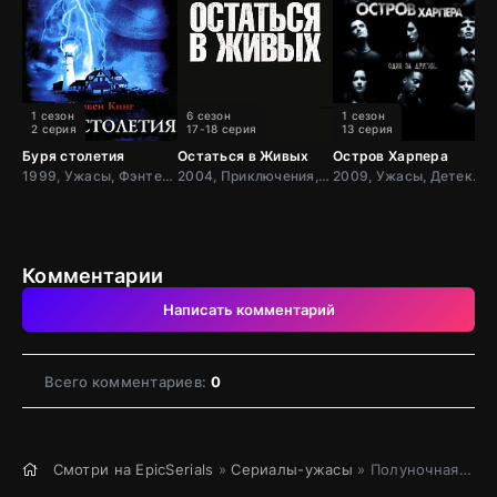
1 сезон
6 сезон
1 сезон
2 серия
17-18 серия
13 серия
Буря столетия
Остаться в Живых
Остров Харпера
Д
1999, Ужасы, Фэнтези, Триллер, Драма, Канада,
2004, Приключения, Фантастика, Фэнтези, Детектив, Триллер, Зарубежный, Драма, США
2009, Ужасы, Детектив, Триллер, Драма, США
Комментарии
Написать комментарий
Всего комментариев:
0
Смотри на EpicSerials
»
Сериалы-ужасы
» Полуночная месса