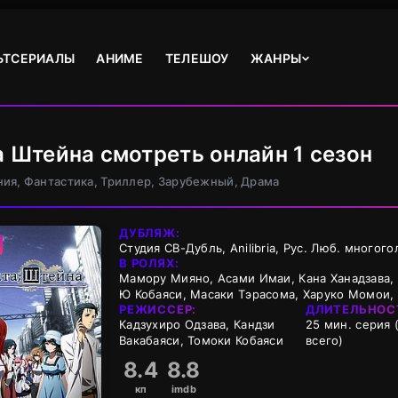
ЬТСЕРИАЛЫ
АНИМЕ
ТЕЛЕШОУ
ЖАНРЫ
а Штейна смотреть онлайн 1 сезон
ния, Фантастика, Триллер, Зарубежный, Драма
ДУБЛЯЖ:
Студия СВ-Дубль, Anilibria, Рус. Люб. многого
В РОЛЯХ:
Мамору Мияно, Асами Имаи, Кана Ханадзава, 
Ю Кобаяси, Масаки Тэрасома, Харуко Момои,
РЕЖИССЕР:
ДЛИТЕЛЬНОС
Кадзухиро Одзава, Кандзи
25 мин. серия 
Вакабаяси, Томоки Кобаяси
всего)
8.4
8.8
кп
imdb