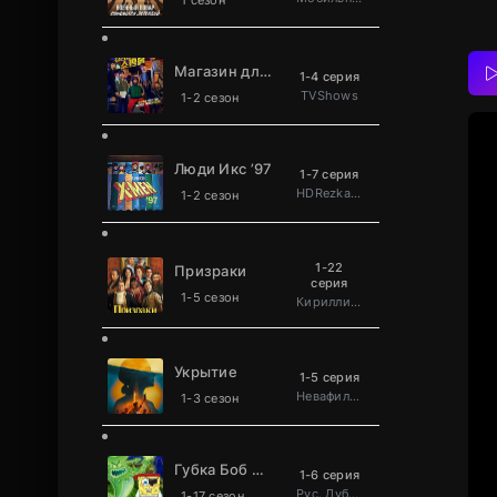
1 сезон
Магазин для киллеров
1-4 серия
TVShows
1-2 сезон
Люди Икс ’97
1-7 серия
HDRezka Studio
1-2 сезон
1-22
Призраки
серия
1-5 сезон
Кириллица
Укрытие
1-5 серия
Невафильм
1-3 сезон
Губка Боб Квадратные Штаны
1-6 серия
Рус. Дублированный
1-17 сезон