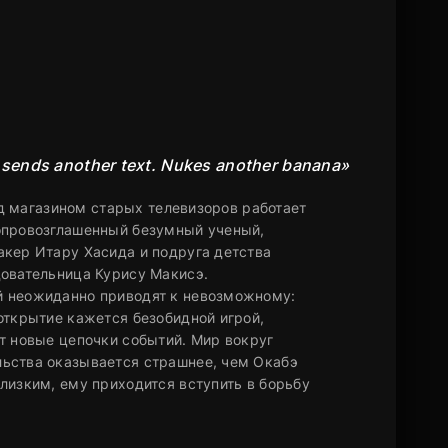
n sends another text. Nukes another banana»
над магазином старых телевизоров работает
опровозглашенный безумный ученый,
акер Итару Хасида и подруга детства
довательница Курису Макисэ.
й неожиданно приводят к невозможному:
открытие кажется безобидной игрой,
т новые цепочки событий. Мир вокруг
льства оказывается страшнее, чем Окабэ
лизким, ему приходится вступить в борьбу