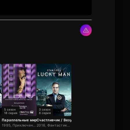
5 сезон
3 сезон
18 серия
8 серия
Параллельные миры / Скользящие
Счастливчик / Везунчик
ея
1995, Приключения, Фантастика, Фэнтези, Зарубежный, США
2016, Фантастика, Боевик, Зарубежный, Великобрит