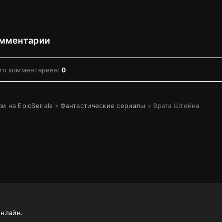
мментарии
го комментариев:
0
и на EpicSerials
»
Фантастические сериалы
» Врата Штейна
онлайн.