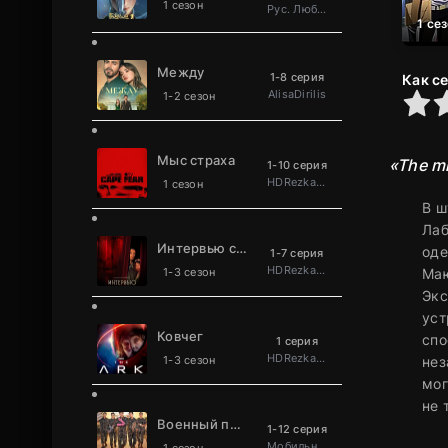
1 сезон
Рус. Люб. многоголосый
1 се
Между
1-8 серия
Как с
AlisaDirilis
0
1
2
3
4
5
1-2 сезон
Мыс страха
«The mi
1-10 серия
HDRezka Studio
1 сезон
В ш
Лаб
Интервью с вампиром
оде
1-7 серия
HDRezka Studio
1-3 сезон
Маю
Экс
уст
Ковчег
спо
1 серия
HDRezka Studio
1-3 сезон
нез
мог
не 
Военный повар становится легендой
1-12 серия
Мобильное телевидение