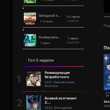
Звёздный путь: Странные новые миры
1-2 серия
LostFilm
1-4 сезон
Под
Универсальный боец
1 серия
Cold Film
1 сезон
По
Топ 5 недели
Реинкарнация
безработного
2021, Приключения,
Фэнтези
3 с
24
Боевой континент
Зве
2:
Непревзойдённый
2023, Мелодрама