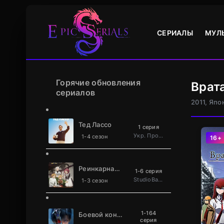
СЕРИАЛЫ
МУЛ
Горячие обновления
Врат
сериалов
2011, Япо
Тед Лассо
1 серия
Укр. Проф. багатоголосий
1-4 сезон
16+
Реинкарнация безработного
1-6 серия
StudioBand
1-3 сезон
1-164
Боевой континент 2: Непревзойдённый клан Та
серия