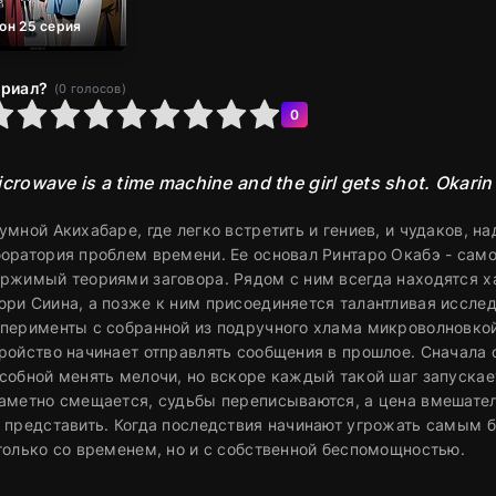
зон 25 серия
ериал?
(
0
голосов)
6
7
8
9
10
0
crowave is a time machine and the girl gets shot. Okari
умной Акихабаре, где легко встретить и гениев, и чудаков, 
оратория проблем времени. Ее основал Ринтаро Окабэ - сам
ржимый теориями заговора. Рядом с ним всегда находятся х
ри Сиина, а позже к ним присоединяется талантливая иссле
перименты с собранной из подручного хлама микроволновко
ройство начинает отправлять сообщения в прошлое. Сначала 
собной менять мелочи, но вскоре каждый такой шаг запускае
аметно смещается, судьбы переписываются, а цена вмешате
 представить. Когда последствия начинают угрожать самым б
только со временем, но и с собственной беспомощностью.