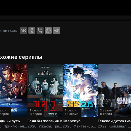
елиться:
хожие сериалы
езон
1 сезон
1 сезон
2 сезон
 серия
8 серия
12 серия
8 серия
здный путь
Если бы желания могли убивать
Сверхкуб
Теневой детектив
1966, Приключения, Фантастика, Боевик, США
2026, Ужасы, Триллер, Драма, Корея
2025, Фэнтези, Боевик, Мультфильм, Китай
2022, Криминал, Детектив, Триллер, Кор