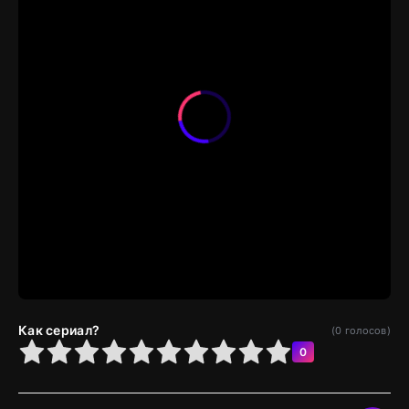
Как сериал?
(
0
голосов)
4
5
6
7
8
9
10
0