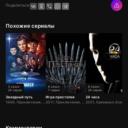
Поделиться:
Похожие сериалы
3 сезон
8 сезон
8 сезон
24 серия
7 серия
24 серия
Звездный путь
Игра престолов
24 часа
П
1966, Приключения, Фантастика, Боевик, США
2011, Приключения, Фэнтези, Блокбастер, Мистический, Боевик, Зарубежный, Мелодрама, Драма, США,
2001, Криминал, Боевик, Триллер, Зарубежный, Драма, США
2
Комментарии