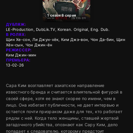
1 сезон 8 серия
ДУБЛЯЖ:
LE-Production, DubLik.TV, Korean. Original, Eng. Dub.
В РОЛЯХ:
Щин Хе-сон, Ли Джун-хёк, Ким Джэ-вон, Чон Да-бин, Щин
Хён-сын, Чон Джин-ён
РЕЖИССЕР:
Ким Джин-мин
ПРЕМЬЕРА:
13-02-26
Сара Ким возглавляет азиатское направление
известного бренда и считается влиятельной фигурой в
своей сфере, хотя ее знают скорее по имени, чем в
лицо. Она избегает публичности, не дает интервью и
остается почти призраком даже для тех, кто работает
рядом с ней. Когда тело женщины, ставшей жертвой
загадочного убийства, опознают как Сару Ким, дело
попадает к следователю, которому предстоит