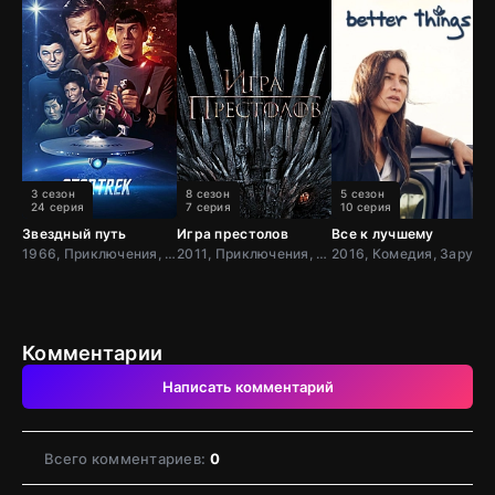
3 сезон
8 сезон
5 сезон
24 серия
7 серия
10 серия
Звездный путь
Игра престолов
Все к лучшему
Д
1966, Приключения, Фантастика, Боевик, США
2011, Приключения, Фэнтези, Блокбастер, Мистический, Боевик, Зарубежный, Мелодрама, Драма, США,
2016, Комедия, Зарубежный, Драма, США
Комментарии
Написать комментарий
Всего комментариев:
0