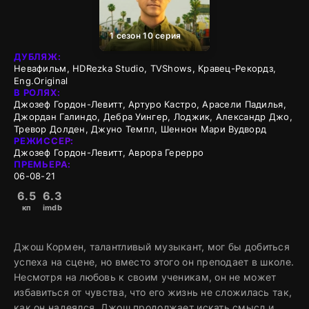
1 сезон 10 серия
ДУБЛЯЖ:
Невафильм, HDRezka Studio, TVShows, Кравец-Рекордз,
Eng.Original
В РОЛЯХ:
Джозеф Гордон-Левитт, Артуро Кастро, Арасели Падилья,
Джордан Галиндо, Дебра Уингер, Лоджик, Александр Джо,
Тревор Долден, Джуно Темпл, Шеннон Мари Вудворд
РЕЖИССЕР:
Джозеф Гордон-Левитт, Аврора Герерро
ПРЕМЬЕРА:
06-08-21
6.5
6.3
кп
imdb
Джош Кормен, талантливый музыкант, мог бы добиться
успеха на сцене, но вместо этого он преподает в школе.
Несмотря на любовь к своим ученикам, он не может
избавиться от чувства, что его жизнь не сложилась так,
как он надеялся. Джош продолжает искать смысл и