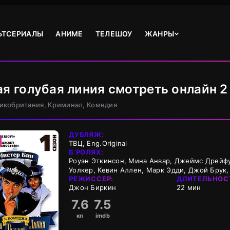
ЬТСЕРИАЛЫ
АНИМЕ
ТЕЛЕШОУ
ЖАНРЫ
ая голубая линия смотреть онлайн 2
ликобритания, Криминал, Комедия
ДУБЛЯЖ:
ТВЦ, Eng.Original
В РОЛЯХ:
Роуэн Эткинсон, Мина Анвар, Джеймс Дрейфус
Уолкер, Кевин Аллен, Марк Эдди, Джой Брук
РЕЖИССЕР:
ДЛИТЕЛЬНОС
Джон Биркин
22 мин
7.6
7.5
кп
imdb