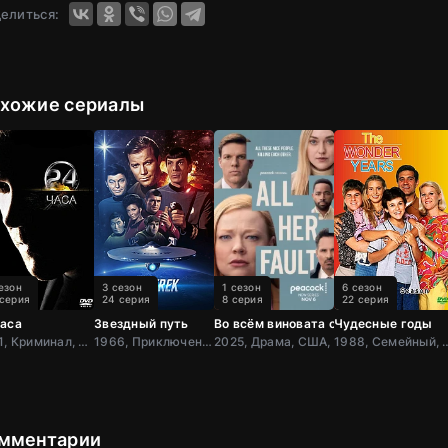
елиться:
хожие сериалы
езон
3 сезон
1 сезон
6 сезон
 серия
24 серия
8 серия
22 серия
часа
Звездный путь
Во всём виновата она
Чудесные годы
2001, Криминал, Боевик, Триллер, Зарубежный, Драма, США
1966, Приключения, Фантастика, Боевик, США
2025, Драма, США,
1988, Семейный, Комедия, 
мментарии