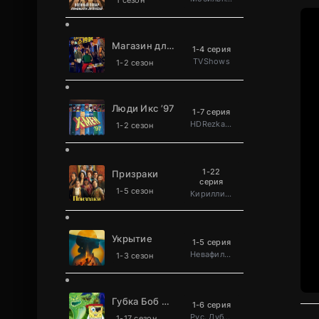
1 сезон
Магазин для киллеров
1-4 серия
TVShows
1-2 сезон
Люди Икс ’97
1-7 серия
HDRezka Studio
1-2 сезон
1-22
Призраки
серия
1-5 сезон
Кириллица
Укрытие
1-5 серия
Невафильм
1-3 сезон
Губка Боб Квадратные Штаны
1-6 серия
Рус. Дублированный
1-17 сезон