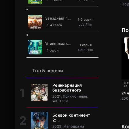
Под
Звёздный путь: Странные новые миры
1-2 серия
LostFilm
1-4 сезон
По
Универсальный боец
1 серия
Cold Film
1 сезон
Топ 5 недели
8 с
Реинкарнация
24
безработного
24 
2021, Приключения,
Фэнтези
Боевой континент
2:
Непревзойдённый
Ко
2023, Мелодрама