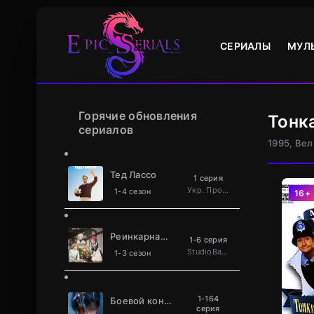
СЕРИАЛЫ
МУЛ
Горячие обновления
Тонк
сериалов
1995, Ве
Тед Лассо
1 серия
Укр. Проф. багатоголосий
1-4 сезон
16+
Реинкарнация безработного
1-6 серия
StudioBand
1-3 сезон
1-164
Боевой континент 2: Непревзойдённый клан Та
серия