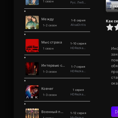
1 сезон
Рус. Люб. многоголосый
2 се
Между
1-8 серия
Как с
AlisaDirilis
0
1
2
3
4
5
1-2 сезон
Мыс страха
1-10 серия
HDRezka Studio
Инс
1 сезон
зак
пом
Интервью с вампиром
обя
1-7 серия
HDRezka Studio
про
1-3 сезон
ста
ока
Ковчег
1 серия
HDRezka Studio
1-3 сезон
Военный повар становится легендой
1-12 серия
Мобильное телевидение