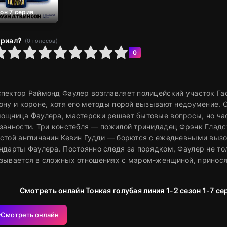
зон 7 серия
ериал?
(
0
голосов)
6
7
8
9
10
0
пектор Раймонд Фаулер возглавляет полицейский участок Г
ону и короне, хотя его методы порой вызывают недоумение. 
ощница Фаулера, мастерски решает бытовые вопросы, но ча
занности. Три констебля — пожилой тринидадец Фрэнк Гладс
стой англичанин Кевин Гудди — борются с ежедневными выз
ндарты Фаулера. Постоянно следя за порядком, Фаулер не то
зывается в сложных отношениях с мэром-женщиной, приносящ
Смотреть онлайн Тонкая голубая линия 1-2 сезон 1-7 с
Смотреть онлайн