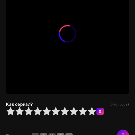
Как сериал?
(
0
голосов)
4
5
6
7
8
9
10
0