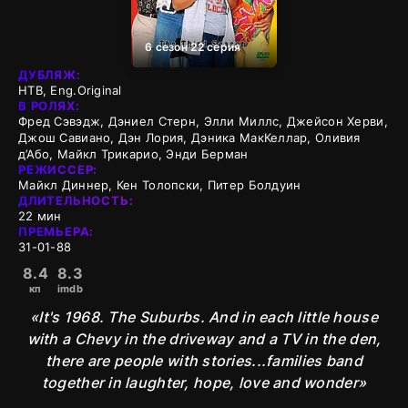
6 сезон 22 серия
ДУБЛЯЖ:
НТВ, Eng.Original
В РОЛЯХ:
Фред Сэвэдж, Дэниел Стерн, Элли Миллс, Джейсон Херви,
Джош Савиано, Дэн Лория, Дэника МакКеллар, Оливия
д’Або, Майкл Трикарио, Энди Берман
РЕЖИССЕР:
Майкл Диннер, Кен Толопски, Питер Болдуин
ДЛИТЕЛЬНОСТЬ:
22 мин
ПРЕМЬЕРА:
31-01-88
8.4
8.3
кп
imdb
«It's 1968. The Suburbs. And in each little house
with a Chevy in the driveway and a TV in the den,
there are people with stories...families band
together in laughter, hope, love and wonder»