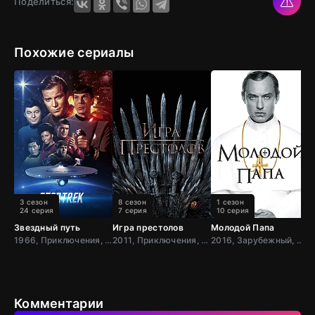
Поделиться:
Похожие сериалы
3 сезон
8 сезон
1 сезон
24 серия
7 серия
10 серия
Звездный путь
Игра престолов
Молодой Папа
Д
1966, Приключения, Фантастика, Боевик, США
2011, Приключения, Фэнтези, Блокбастер, Мистический, Боевик, Зарубежный, Мелодрама, Драма, США,
2016, Зарубежный, Драма, США,
Комментарии