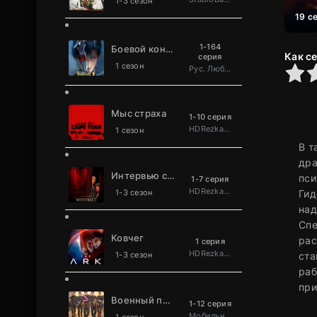
1-3 сезон
19 с
1-164
Боевой континент 2: Непревзойдённый клан Та
Как с
серия
1 сезон
0
1
2
3
4
5
Рус. Люб. многоголосый
Мыс страха
1-10 серия
HDRezka Studio
1 сезон
В т
дра
Интервью с вампиром
пси
1-7 серия
HDRezka Studio
1-3 сезон
Гид
над
Спе
Ковчег
рас
1 серия
HDRezka Studio
1-3 сезон
ста
раб
при
Военный повар становится легендой
1-12 серия
Мобильное телевидение