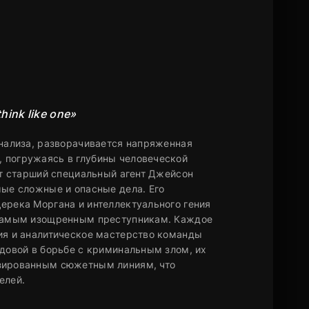
think like one»
анализа, разворачивается напряженная
 погружаясь в глубины человеческой
оит старший специальный агент Джейсон
мые сложные и опасные дела. Его
ерека Моргана и интеллектуального гения
ь самым изощренным преступникам. Каждое
ция и аналитическое мастерство команды
едовой в борьбе с криминальным злом, их
изированным сюжетным линиям, что
елей.