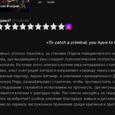
кп
imdb
езон 8 серия
ериал?
(
0
голосов)
6
7
8
9
10
0
«To catch a criminal, you have to 
айных уголках Квантико, за стенами Отдела поведенческого 
ма, где выдающиеся умы создают психологические портреты,
хологии. Во главе этого элитного коллектива неподвижно ст
еон, опыт и интуиция которого направляют команду через са
ежный партнер, Аарон Хотчнер, в компании харизматичного Д
нсера Рида, разрабатывает стратегии, чтобы противостоят
следование становится испытанием на прочность, где интуи
новятся ключом к разгадке тайн. Постоянно находясь на пер
ота приобретает особое значение благодаря живым и детал
несло сериалу заслуженное признание среди критиков и зрит