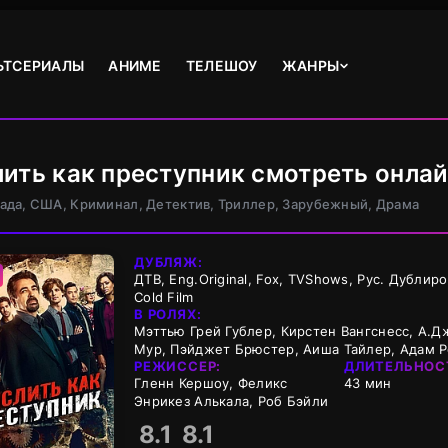
ЬТСЕРИАЛЫ
АНИМЕ
ТЕЛЕШОУ
ЖАНРЫ
ить как преступник смотреть онлай
нада, США, Криминал, Детектив, Триллер, Зарубежный, Драма
ДУБЛЯЖ:
ДТВ, Eng.Original, Fox, TVShows, Рус. Дублиров
Cold Film
В РОЛЯХ:
Мэттью Грей Гублер, Кирстен Вангснесс, А.Д
Мур, Пэйджет Брюстер, Аиша Тайлер, Адам Р
РЕЖИССЕР:
ДЛИТЕЛЬНОС
Гленн Кершоу, Феликс
43 мин
Энрикез Алькала, Роб Бэйли
8.1
8.1