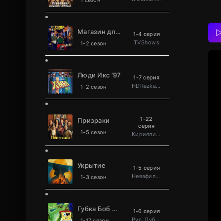
1 сезон
Магазин для киллеров
1-4 серия
TVShows
1-2 сезон
Люди Икс ’97
1-7 серия
HDRezka Studio
1-2 сезон
1-22
Призраки
серия
1-5 сезон
Кириллица
Укрытие
1-5 серия
Невафильм
1-3 сезон
Губка Боб Квадратные Штаны
1-6 серия
Рус. Дублированный
1-17 сезон