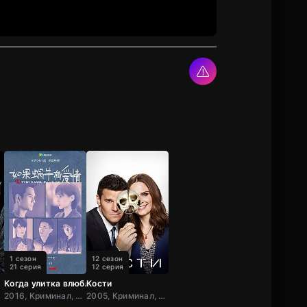
1 сезон
12 сезон
21 серия
12 серия
Когда улитка влюблена
Кости
 Драма, США,
2016, Криминал, Боевик, Триллер, Мелодрама, Китай
2005, Криминал, Детектив, Комедия, Зарубежный, Мелодрама, Драма, США