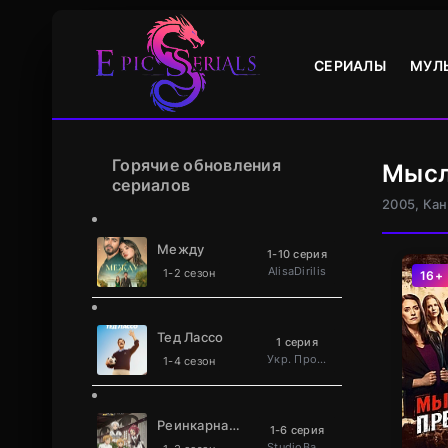
СЕРИАЛЫ
МУЛ
Горячие обновления
Мысл
сериалов
2005, Ка
Между
1-10 серия
AlisaDirilis
1-2 сезон
16+
Тед Лассо
1 серия
Укр. Проф. багатоголосий
1-4 сезон
Реинкарнация безработного
1-6 серия
StudioBand