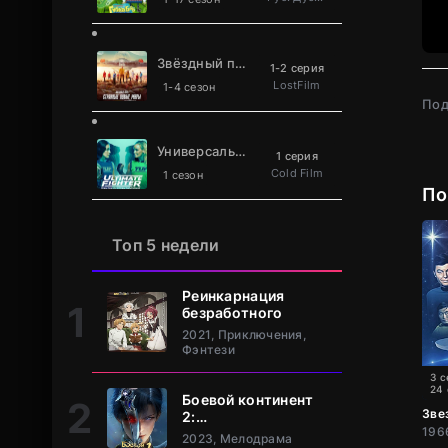
Звёздный путь: Странные новые миры
1-2 серия
LostFilm
1-4 сезон
Под
Универсальный боец
1 серия
Cold Film
1 сезон
По
Топ 5 недели
Реинкарнация
безработного
2021, Приключения,
Фэнтези
3 с
24
Боевой континент
Зве
2:
Непревзойдённый
2023, Мелодрама