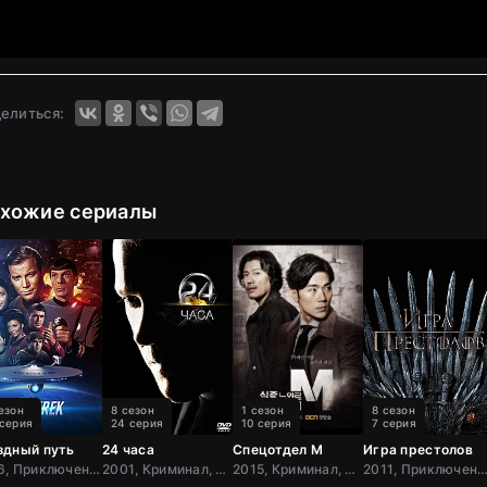
елиться:
хожие сериалы
езон
8 сезон
1 сезон
8 сезон
 серия
24 серия
10 серия
7 серия
здный путь
24 часа
Спецотдел М
Игра престолов
1966, Приключения, Фантастика, Боевик, США
2001, Криминал, Боевик, Триллер, Зарубежный, Драма, США
2015, Криминал, Боевик, Триллер, Корея
2011, Приключения, Фэнтези, Блокбастер, Мистический, Боевик, Зарубежный, Мелодрама,