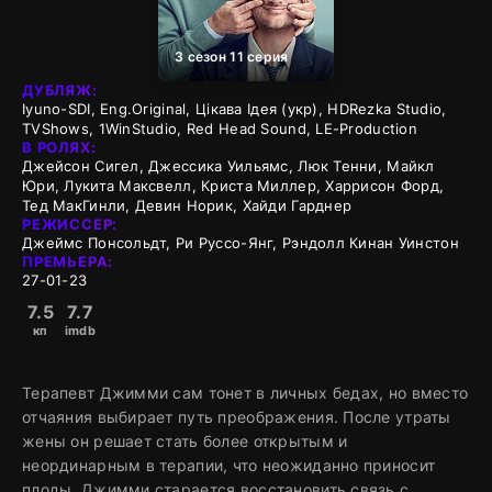
3 сезон 11 серия
ДУБЛЯЖ:
Iyuno-SDI, Eng.Original, Цікава Ідея (укр), HDRezka Studio,
TVShows, 1WinStudio, Red Head Sound, LE-Production
В РОЛЯХ:
Джейсон Сигел, Джессика Уильямс, Люк Тенни, Майкл
Юри, Лукита Максвелл, Криста Миллер, Харрисон Форд,
Тед МакГинли, Девин Норик, Хайди Гарднер
РЕЖИССЕР:
Джеймс Понсольдт, Ри Руссо-Янг, Рэндолл Кинан Уинстон
ПРЕМЬЕРА:
27-01-23
7.5
7.7
кп
imdb
Терапевт Джимми сам тонет в личных бедах, но вместо
отчаяния выбирает путь преображения. После утраты
жены он решает стать более открытым и
неординарным в терапии, что неожиданно приносит
плоды. Джимми старается восстановить связь с