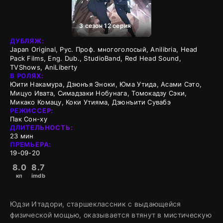
3 сезон 12 серия
ДУБЛЯЖ:
Japan Original, Рус. Проф. многоголосый, Anilibria, Head
Pack Films, Eng. Dub., StudioBand, Red Head Sound,
TVShows, AniLiberty
В РОЛЯХ:
Юити Накамура, Дзюнъя Эноки, Юма Утида, Асами Сэто,
Мицуо Ивата, Симадзаки Нобунага, Томокадзу Сэки,
Микако Комацу, Коки Утияма, Дзюнъити Сувабэ
РЕЖИССЕР:
Пак Сон-ху
ДЛИТЕЛЬНОСТЬ:
23 мин
ПРЕМЬЕРА:
19-09-20
8.0
8.7
кп
imdb
Юдзи Итадори, старшеклассник с выдающейся
физической мощью, оказывается втянут в мистическую