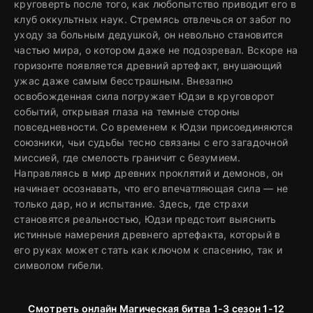
круговерть после того, как любопытство приводит его в
клуб оккультных наук. Стремясь отвлечься от забот по
уходу за больным дедушкой, он невольно становится
частью мира, о котором даже не подозревал. Вскоре на
горизонте появляется древний артефакт, внушающий
ужас даже самым бесстрашным. Внезапно
освобожденная сила погружает Юдзи в круговорот
событий, открывая глаза на темные стороны
повседневности. Со временем к Юдзи присоединяются
союзники, чьи судьбы тесно связаны с его загадочной
миссией, где смелость граничит с безумием.
Направляясь в мир древних проклятий и демонов, он
начинает осознавать, что его впечатляющая сила — не
только дар, но и испытание. Здесь, где страхи
становятся реальностью, Юдзи предстоит выяснить
истинные намерения древнего артефакта, который в
его руках может стать как ключом к спасению, так и
символом гибели.
Смотреть онлайн Магическая битва 1-3 сезон 1-12