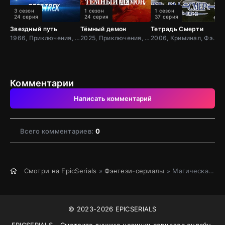
3 сезон
1 сезон
1 сезон
24 серия
24 серия
37 серия
Звездный путь
Тёмный демон
Тетрадь Смерти
О
1966, Приключения, Фантастика, Боевик, США
2025, Приключения, Япония
2006, Криминал, Фэнтези, Мистический, Детектив, Триллер, Драма, Франция,
2
Комментарии
Написать комментарий
Всего комментариев:
0
Смотри на EpicSerials
»
Фэнтези-сериалы
» Магическая битва
© 2023-2026 EPICSERIALS