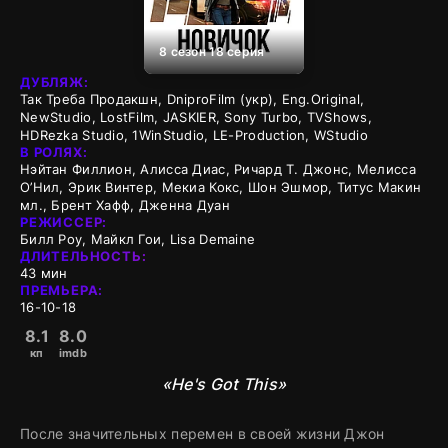
8 сезон 18 серия
ДУБЛЯЖ:
Так Треба Продакшн, DniproFilm (укр), Eng.Original,
NewStudio, LostFilm, JASKIER, Sony Turbo, TVShows,
HDRezka Studio, 1WinStudio, LE-Production, WStudio
В РОЛЯХ:
Нэйтан Филлион, Алисса Диас, Ричард Т. Джонс, Мелисса
О’Нил, Эрик Винтер, Мекиа Кокс, Шон Эшмор, Титус Макин
мл., Брент Хафф, Дженна Дуан
РЕЖИССЕР:
Билл Роу, Майкл Гои, Lisa Demaine
ДЛИТЕЛЬНОСТЬ:
43 мин
ПРЕМЬЕРА:
16-10-18
8.1
8.0
кп
imdb
«He's Got This»
После значительных перемен в своей жизни Джон