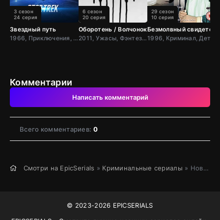
3 сезон
6 сезон
29 сезон
24 серия
20 серия
10 серия
Звездный путь
Оборотень / Волчонок
Безмолвный свидетель
С
1966, Приключения, Фантастика, Боевик, США
2011, Ужасы, Фэнтези, Мистический, Комедия, Боевик, Триллер, Зарубежный, Мелодрама, Драма, США
1996, Криминал, Детектив, Зарубежный, Драма, Великобрит
Комментарии
Написать комментарий
Всего комментариев:
0
Смотри на EpicSerials
»
Криминальные сериалы
» Новичок
© 2023-2026 EPICSERIALS