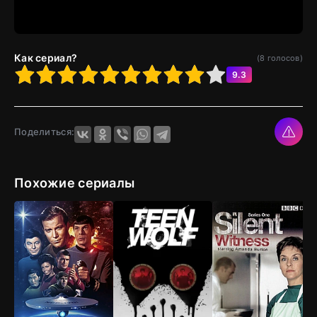
Как сериал?
(
8
голосов)
4
5
6
7
8
9
10
9.3
Поделиться:
Похожие сериалы