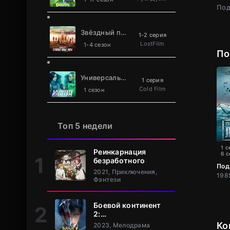
Под
Звёздный путь: Странные новые миры
1-2 серия
LostFilm
1-4 сезон
По
Универсальный боец
1 серия
Cold Film
1 сезон
Топ 5 недели
1 с
Реинкарнация
6 с
безработного
Под
2021, Приключения,
Фэнтези
Боевой континент
2:
Непревзойдённый
Ко
2023, Мелодрама