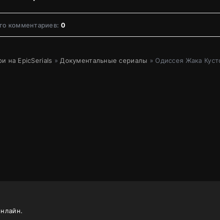
го комментариев:
0
и на EpicSerials
»
Документальные сериалы
» Одиссея Жака Куст
онлайн.