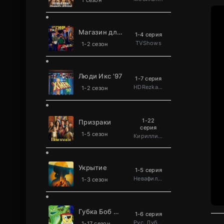
1 сезон
Магазин для киллеров
1-4 серия
TVShows
1-2 сезон
Люди Икс ’97
1-7 серия
HDRezka Studio
1-2 сезон
1-22
Призраки
серия
1-5 сезон
Кириллица
Укрытие
1-5 серия
Невафильм
1-3 сезон
Губка Боб Квадратные Штаны
1-6 серия
Рус. Дублированный
1-17 сезон