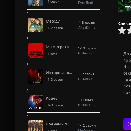
1 сезон
Рус. Люб. многоголосый
1 се
Между
1-8 серия
Как с
AlisaDirilis
0
1
2
3
4
5
1-2 сезон
Мыс страха
1-10 серия
HDRezka Studio
Док
1 сезон
про
Эта
Интервью с вампиром
отк
1-7 серия
HDRezka Studio
при
1-3 сезон
пут
сок
Ковчег
1 серия
HDRezka Studio
1-3 сезон
Военный повар становится легендой
1-12 серия
Мобильное телевидение