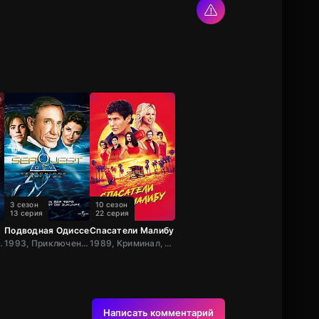
3 сезон
10 сезон
13 серия
22 серия
Подводная Одиссея
Спасатели Малибу
стика, Боевик, США
1993, Приключения, Фантастика, Семейный, Боевик, США
1989, Криминал, Приключения, Боевик, Зарубежный, Мелодрама, Драма, США
Написать комментарий