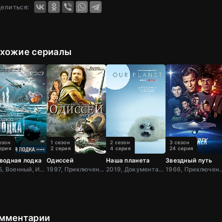
елиться:
хожие сериалы
езон
1 сезон
2 сезон
3 сезон
ерия
2 серия
4 серия
24 серия
водная лодка
Одиссей
Наша планета
Звездный путь
1985, Военный, Исторический, Боевик, Триллер, Драма, Великобрит
1997, Приключения, Фэнтези, Исторический, Зарубежный, Драма, США,
2019, Документальный, Зарубежный, США
1966, Приключения, Фанта
мментарии