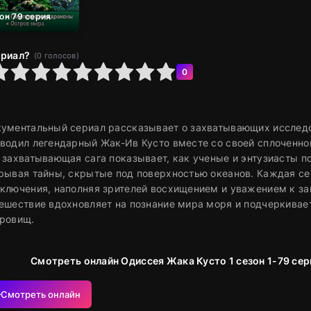
зон 79 серия
ериал?
(
0
голосов)
6
7
8
9
10
0
ументальный сериал рассказывает о захватывающих исследо
водил легендарный Жак-Ив Кусто вместе со своей сплоченно
 захватывающая сага показывает, как ученые и энтузиасты п
рывая тайны, скрытые под поверхностью океанов. Каждая с
ключения, наполняя зрителей восхищением и уважением к за
ешествие вдохновляет на познание мира моря и подчеркивае
ровищ.
Смотреть онлайн Одиссея Жака Кусто 1 сезон 1-79 се
Смотреть онлайн