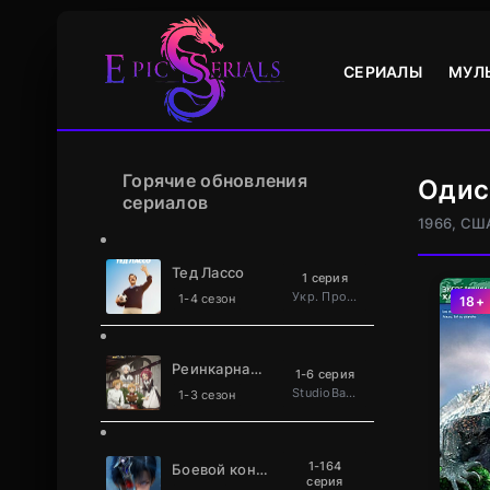
СЕРИАЛЫ
МУЛ
Горячие обновления
Одис
сериалов
1966, СШ
Тед Лассо
1 серия
Укр. Проф. багатоголосий
1-4 сезон
18+
Реинкарнация безработного
1-6 серия
StudioBand
1-3 сезон
1-164
Боевой континент 2: Непревзойдённый клан Та
серия