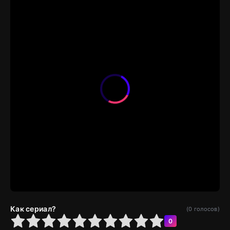
Как сериал?
(
0
голосов)
4
5
6
7
8
9
10
0