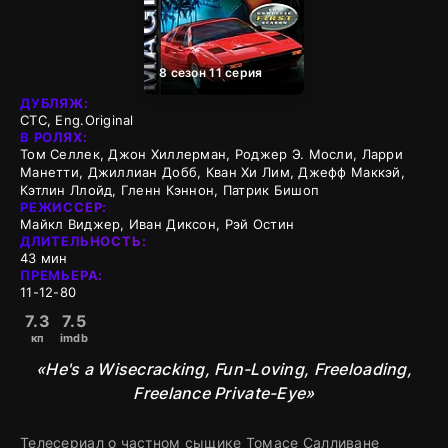
8 сезон 11 серия
ДУБЛЯЖ:
СТС, Eng.Original
В РОЛЯХ:
Том Селлек, Джон Хиллерман, Роджер Э. Мосли, Ларри
Манетти, Джиллиан Добб, Кван Хи Лим, Джефф Маккэй,
Кэтлин Ллойд, Гленн Кэннон, Патрик Бишоп
РЕЖИССЕР:
Майкл Виджер, Иван Диксон, Рэй Остин
ДЛИТЕЛЬНОСТЬ:
43 мин
ПРЕМЬЕРА:
11-12-80
7.3
7.5
кп
imdb
«He's a Wisecracking, Fun-Loving, Freeloading,
Freelance Private-Eye»
Телесериал о частном сыщике Томасе Салливане