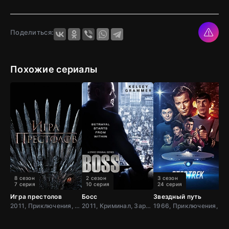
Поделиться:
Похожие сериалы
8 сезон
2 сезон
3 сезон
7 серия
10 серия
24 серия
Игра престолов
Босс
Звездный путь
Т
2011, Приключения, Фэнтези, Блокбастер, Мистический, Боевик, Зарубежный, Мелодрама, Драма, США,
2011, Криминал, Зарубежный, Драма, США
1966, Приключения, Фантастика, Боевик, США