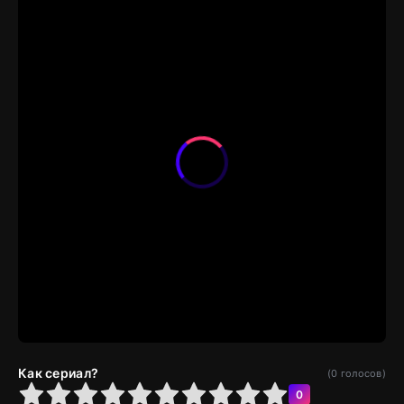
Как сериал?
(
0
голосов)
4
5
6
7
8
9
10
0