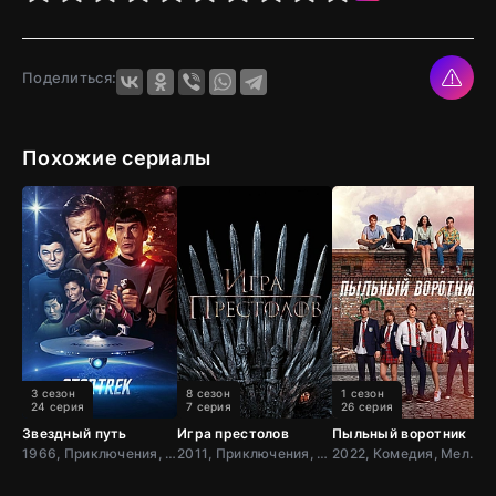
Поделиться:
Похожие сериалы
3 сезон
8 сезон
1 сезон
24 серия
7 серия
26 серия
Звездный путь
Игра престолов
Пыльный воротник
О
1966, Приключения, Фантастика, Боевик, США
2011, Приключения, Фэнтези, Блокбастер, Мистический, Боевик, Зарубежный, Мелодрама, Драма, США,
2022, Комедия, Мелодрама, Турция