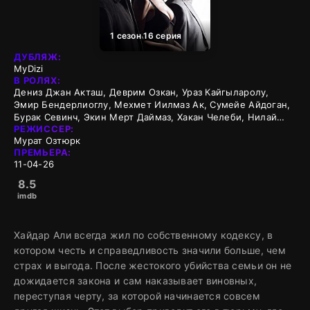
1 сезон 16 серия
ДУБЛЯЖ:
MyDizi
В РОЛЯХ:
Дениз Джан Акташ, Деврим Озкан, Ураз Кайгыларолу,
Эмир Бендерлиоглу, Мехмет Иилмаз Ак, Сумейе Айдоган,
Бурак Севинч, Экин Мерт Даймаз, Хакан Челеби, Нилай
РЕЖИССЕР:
Эрдонмез
Мурат Озтюрк
ПРЕМЬЕРА:
11-04-26
8.5
imdb
Хайдар Али всегда жил по собственному кодексу, в
котором честь и справедливость значили больше, чем
страх и выгода. После жестокого убийства семьи он не
дожидается закона и сам наказывает виновных,
переступая черту, за которой начинается совсем