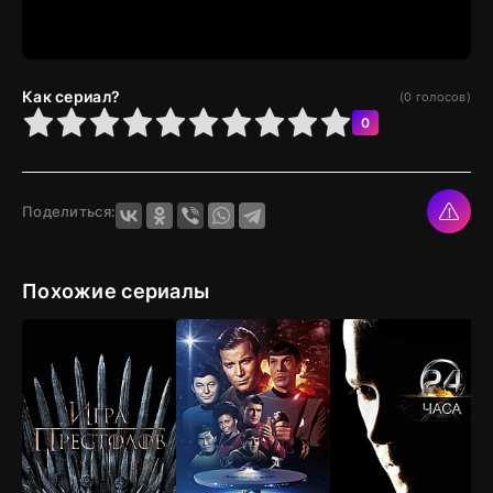
Как сериал?
(
0
голосов)
4
5
6
7
8
9
10
0
Поделиться:
Похожие сериалы