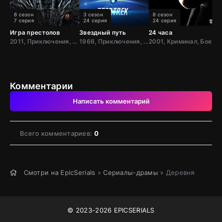
8 сезон
3 сезон
8 сезон
7 серия
24 серия
24 серия
Игра престолов
Звездный путь
24 часа
Ч
2011, Приключения, Фэнтези, Блокбастер, Мистический, Боевик, Зарубежный, Мелодрама, Драма, США,
1966, Приключения, Фантастика, Боевик, США
2001, Криминал, Боевик, Триллер, Зарубежный, Драма, США
Комментарии
Написать комментарий
Всего комментариев:
0
Смотри на EpicSerials
»
Сериалы-драмы
» Деревня
© 2023-2026 EPICSERIALS