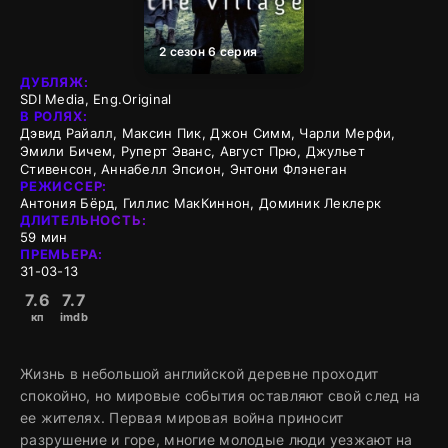
2 сезон 6 серия
ДУБЛЯЖ:
SDI Media, Eng.Original
В РОЛЯХ:
Дэвид Райалл, Максин Пик, Джон Симм, Чарли Мерфи,
Эмили Бичем, Руперт Эванс, Август Прю, Джульет
Стивенсон, Аннабелл Эпсион, Энтони Флэнеган
РЕЖИССЕР:
Антония Бёрд, Гиллис МакКиннон, Доминик Леклерк
ДЛИТЕЛЬНОСТЬ:
59 мин
ПРЕМЬЕРА:
31-03-13
7.6
7.7
кп
imdb
Жизнь в небольшой английской деревне проходит
спокойно, но мировые события оставляют свой след на
ее жителях. Первая мировая война приносит
разрушение и горе, многие молодые люди уезжают на