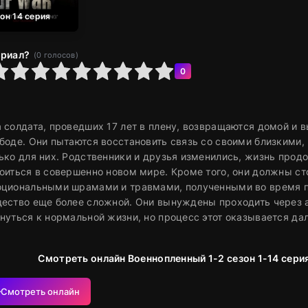
зон 14 серия
ериал?
(
0
голосов)
6
7
8
9
10
0
 солдата, проведших 17 лет в плену, возвращаются домой и
боде. Они пытаются восстановить связь со своими близкими, 
ько для них. Родственники и друзья изменились, жизнь продо
оиться в совершенно новом мире. Кроме того, они должны с
циональными шрамами и травмами, полученными во время пл
ество еще более сложной. Они вынуждены проходить через а
нуться к нормальной жизни, но процесс этот оказывается да
Смотреть онлайн Военнопленный 1-2 сезон 1-14 сери
Смотреть онлайн