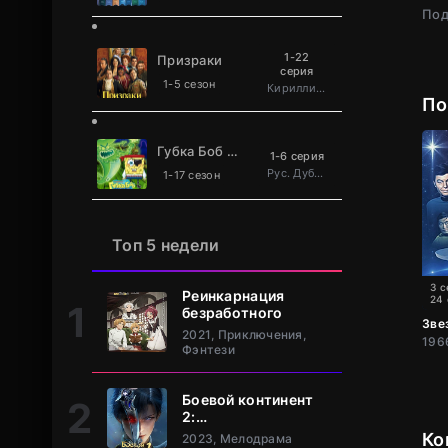
Под
1-22
Призраки
серия
1-5 сезон
Кириллица
По
Губка Боб Квадратные Штаны
1-6 серия
Рус. Дублированный
1-17 сезон
Топ 5 недели
3 с
Реинкарнация
24
безработного
Зве
2021, Приключения,
Фэнтези
Боевой континент
2:
Непревзойдённый
Ко
2023, Мелодрама