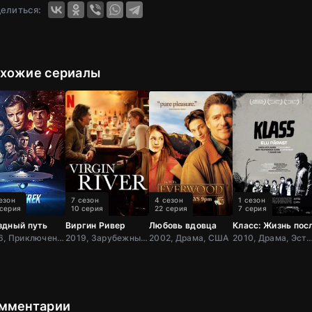
елиться:
хожие сериалы
езон
7 сезон
4 сезон
1 сезон
 серия
10 серия
22 серия
7 серия
здный путь
Виргин Ривер
Любовь вдовца
Класс: Жизнь пос
1966, Приключения, Фантастика, Боевик, США
2019, Зарубежный, Драма, США
2002, Драма, США
2010, Драма, Эс
мментарии