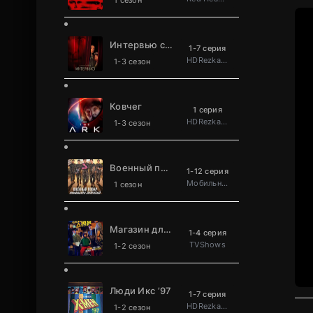
1 сезон
Интервью с вампиром
1-7 серия
HDRezka Studio
1-3 сезон
Ковчег
1 серия
HDRezka Studio
1-3 сезон
Военный повар становится легендой
1-12 серия
Мобильное телевидение
1 сезон
Магазин для киллеров
1-4 серия
TVShows
1-2 сезон
Люди Икс ’97
1-7 серия
HDRezka Studio
1-2 сезон