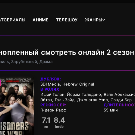
ЬТСЕРИАЛЫ
АНИМЕ
ТЕЛЕШОУ
ЖАНРЫ
нопленный смотреть онлайн 2 сезон
раиль, Зарубежный, Драма
ДУБЛЯЖ:
SDI Media, Hebrew Original
В РОЛЯХ:
Ишай Голан, Йорам Толедано, Яэль Абекассис
Эйтан, Галь Зайд, Джонатан Узил, Сэнди Бар
РЕЖИССЕР:
ДЛИТЕЛЬНОС
Гидеон Рафф
55 мин
7.1
8.4
кп
imdb