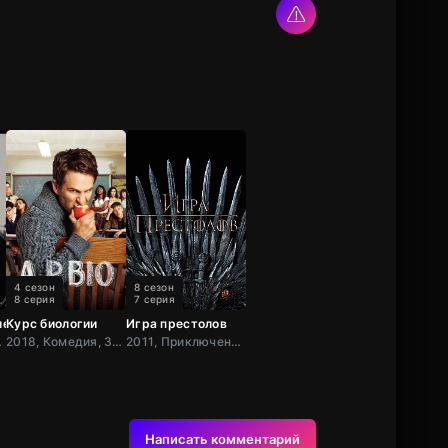
4 сезон
8 сезон
8 серия
7 серия
ле
Курс биологии
Игра престолов
тония
2018, Комедия, Зарубежный, США
2011, Приключения, Фэнтези, Блокбастер, Мистический, Боевик, Зарубежный, Мелодрама, Драма, США,
Написать комментарий