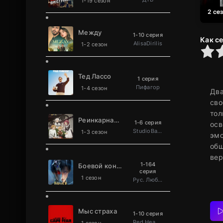
1-19 сезон
2 се
Между
1-10 серия
Как с
AlisaDirilis
1-2 сезон
0
1
2
3
4
5
Тед Лассо
1 серия
Пифагор
1-4 сезон
Два
сво
тол
Реинкарнация безработного
1-6 серия
осв
StudioBand
1-3 сезон
эмо
общ
вер
1-164
Боевой континент 2: Непревзойдённый клан Та
серия
1 сезон
Рус. Люб. многоголосый
Мыс страха
1-10 серия
Red Head Sound