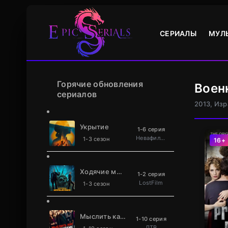
СЕРИАЛЫ
МУЛ
Горячие обновления
Воен
сериалов
2013, Из
Укрытие
1-6 серия
Невафильм
1-3 сезон
16+
Ходячие мертвецы: Мертвый город
1-2 серия
LostFilm
1-3 сезон
Мыслить как преступник
1-10 серия
ДТВ