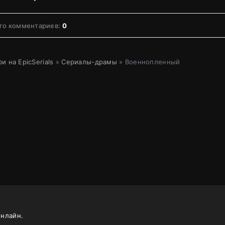
го комментариев:
0
и на EpicSerials
»
Сериалы-драмы
» Военнопленный
онлайн.