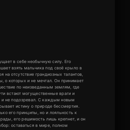
ущает в себе необычную силу. Его
шает взять мальчика под своё крыло в
я на отсутствие грандиозных талантов,
, о которых и не мечтал. Он принимает
шествие по неизведанным землям, где
ути встают могущественные враги и
н и не подозревал. С каждым новым
крывает истину о природе бессмертия.
ько его принципы, но и лояльность к
грады, его решимость лишь крепнет, и он
ыбор: оставаться в мире, полном