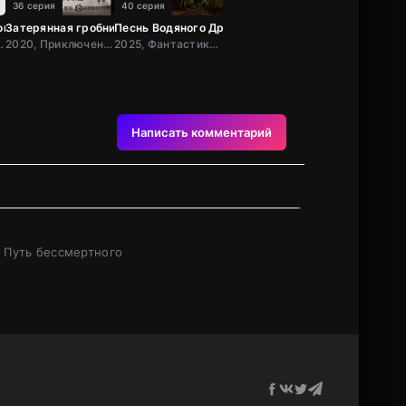
36 серия
40 серия
онок
Затерянная гробница: Финальные заметки
Песнь Водяного Дракона / Песня водного дракона
 Триллер, Зарубежный, Мелодрама, Драма, США
2020, Приключения, Фэнтези, Китай
2025, Фантастика, Детектив, Китай
Написать комментарий
 Путь бессмертного