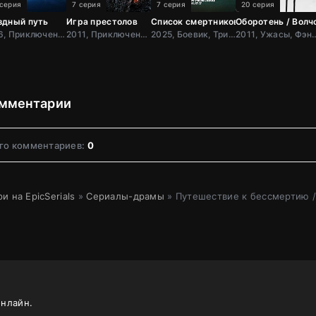
 серия
7 серия
7 серия
20 серия
здный путь
Игра престолов
Список смертников: Тёмный волк
Оборотень / Волч
1966, Приключения, Фантастика, Боевик, США
2011, Приключения, Фэнтези, Блокбастер, Мистический, Боевик, Зарубежный, Мелодрама, Драма, США,
2025, Боевик, Триллер, Драма, США
2011, Ужасы, Фэнтези, Мистический, Комедия, Боевик,
мментарии
го комментариев:
0
и на EpicSerials
»
Сериалы-драмы
» Путешествие к бессмертию /
онлайн.