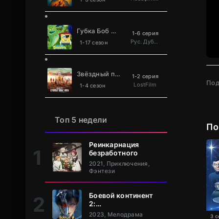
Губка Боб Квадратные Штаны
1-6 серия
Рус. Дублированный
1-17 сезон
Звёздный путь: Странные новые миры
1-2 серия
Под
LostFilm
1-4 сезон
Топ 5 недели
По
Реинкарнация
безработного
2021, Приключения,
Фэнтези
Боевой континент
2:
Непревзойдённый
2023, Мелодрама
3 с