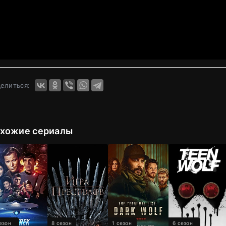
елиться:
хожие сериалы
езон
8 сезон
1 сезон
6 сезон