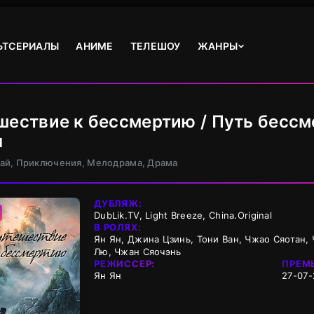
ЬТСЕРИАЛЫ
АНИМЕ
ТЕЛЕШОУ
ЖАНРЫ
шествие к бессмертию / Путь бессм
н
тай, Приключения, Мелодрама, Драма
ДУБЛЯЖ:
DubLik.TV, Light Breeze, China.Original
В РОЛЯХ:
Ян Ян, Джина Цзинь, Тони Ван, Чжао Сяотан, Ч
Лю, Чжан Сяочэнь
РЕЖИССЕР:
ПРЕМ
Ян Ян
27-07-