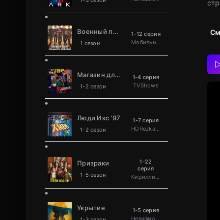
1-3 сезон
стр
Военный повар становится легендой
См
1-12 серия
Мобильное телевидение
1 сезон
Магазин для киллеров
1-4 серия
TVShows
1-2 сезон
Люди Икс ’97
1-7 серия
HDRezka Studio
1-2 сезон
1-22
Призраки
серия
1-5 сезон
Кириллица
Укрытие
1-5 серия
Невафильм
1-3 сезон