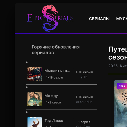
СЕРИАЛЫ
МУЛ
Горячие обновления
Путе
сериалов
сезо
2025, Ки
Мыслить как преступник
1-10 серия
ДТВ
1-19 сезон
16+
Между
1-10 серия
AlisaDirilis
1-2 сезон
Тед Лассо
1 серия
Укр. Проф. багатоголосий