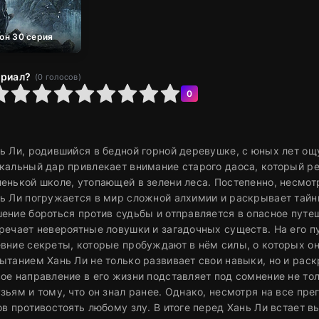
зон 30 серия
ериал?
(
0
голосов)
6
7
8
9
10
0
ь Ли, родившийся в бедной горной деревушке, с юных лет ощ
кальный дар привлекает внимание старого даоса, который ре
енькой школе, утопающей в зелени леса. Постепенно, несмотр
ь Ли погружается в мир сложной алхимии и раскрывает тайны
ение бороться против судьбы и отправляется в опасное путе
речает невероятные ловушки и загадочных существ. На его п
вние секреты, которые пробуждают в нём силы, о которых о
ытанием Хань Ли не только развивает свои навыки, но и рас
ое направление в его жизни подставляет под сомнение не тол
зьям и тому, что он знал ранее. Однако, несмотря на все пре
ов противостоять любому злу. В итоге перед Хань Ли встает в