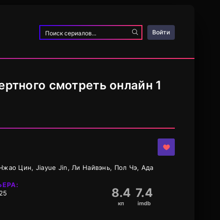
Войти
ертного смотреть онлайн 1
жао Цин, Jiayue Jin, Ли Найвэнь, Пол Чэ, Ада
ЬЕРА:
8.4
7.4
25
кп
imdb