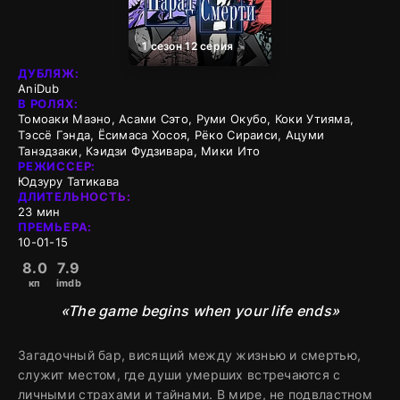
1 сезон 12 серия
ДУБЛЯЖ:
AniDub
В РОЛЯХ:
Томоаки Маэно, Асами Сэто, Руми Окубо, Коки Утияма,
Тэссё Гэнда, Ёсимаса Хосоя, Рёко Сираиси, Ацуми
Танэдзаки, Кэидзи Фудзивара, Мики Ито
РЕЖИССЕР:
Юдзуру Татикава
ДЛИТЕЛЬНОСТЬ:
23 мин
ПРЕМЬЕРА:
10-01-15
8.0
7.9
кп
imdb
«The game begins when your life ends»
Загадочный бар, висящий между жизнью и смертью,
служит местом, где души умерших встречаются с
личными страхами и тайнами. В мире, не подвластном