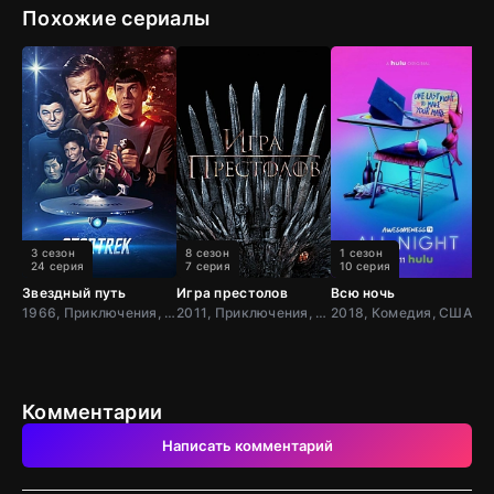
Похожие сериалы
3 сезон
8 сезон
1 сезон
24 серия
7 серия
10 серия
Звездный путь
Игра престолов
Всю ночь
Б
1966, Приключения, Фантастика, Боевик, США
2011, Приключения, Фэнтези, Блокбастер, Мистический, Боевик, Зарубежный, Мелодрама, Драма, США,
2018, Комедия, США
Комментарии
Написать комментарий