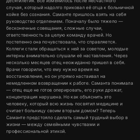
десятилетия. Все изменилось после несчастного
случая, который надолго приковал её отца к больничной
койке без сознания. Саманте пришлось взять на себя
руководство отделением. Поначалу было тяжело —
бесконечные совещания, сложные случаи,
ответственность за целую команду врачей. Но
постепенно она почувствовала, что справляется.
Коллеги стали обращаться к ней за советом, молодые
интерны внимательно слушали её наставления. Через
несколько месяцев отец неожиданно пришел в себя.
Врачи говорили, что ему нужно время на
восстановление, но он упрямо настаивал на
немедленном возвращении к работе. Саманта понимала
— отец еще не готов оперировать, его руки дрожат,
концентрация нарушена. Но как объяснить это
человеку, который всю жизнь посвятил медицине и
считает больницу своим вторым домом? Теперь
Саманте предстояло сделать самый трудный выбор в
жизни — между семейными чувствами и
профессиональной этикой.