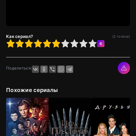
Как сериал?
(
2
голоса)
4
5
6
7
8
9
10
6
Поделиться:
Похожие сериалы