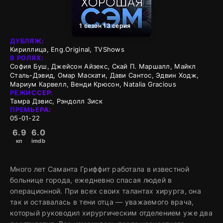
1 сезон 13 серия
ДУБЛЯЖ:
Кириллица, Eng.Original, TVShows
В РОЛЯХ:
София Буш, Джейсон Айзекс, Скай П. Маршалл, Майкл
Сталь-Дэвид, Омар Маскати, Дави Сантос, Эдвин Ходж,
Мариум Карвелл, Венди Крюсон, Natalia Gracious
РЕЖИССЕР:
Тамра Дэвис, Рэндолл Зиск
ПРЕМЬЕРА:
05-01-22
6.9
6.0
кп
imdb
Много лет Саманта Гриффит работала в известной
больнице города, ежедневно спасая людей в
операционной. При всех своих талантах хирурга, она
так и оставалась в тени отца — уважаемого врача,
который руководил хирургическим отделением уже два