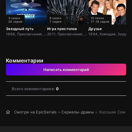
3 сезон
8 сезон
10 сезон
24 серия
7 серия
17-18 серия
Звездный путь
Игра престолов
Друзья
2
1966, Приключения, Фантастика, Боевик, США
2011, Приключения, Фэнтези, Блокбастер, Мистический, Боевик, Зарубежный, Мелодрама, Драма, США,
1994, Комедия, Зарубежный, Мелодрама, США
Комментарии
Написать комментарий
Всего комментариев:
0
Смотри на EpicSerials
»
Сериалы-драмы
» Хорошая Сэм