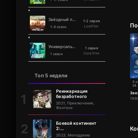
Звёздный путь: Странные новые миры
1-2 серия
По
LostFilm
1-4 сезон
Универсальный боец
1 серия
Cold Film
1 сезон
Топ 5 недели
3 с
24
Реинкарнация
Зве
безработного
2021, Приключения,
Фэнтези
Боевой континент
Ко
2:
Непревзойдённый
2023, Мелодрама