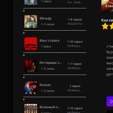
1 сезон
Рус. Люб. многоголосый
3 се
Между
1-8 серия
Как с
AlisaDirilis
100
1
2
3
4
5
1-2 сезон
Мыс страха
1-10 серия
HDRezka Studio
«Чи
1 сезон
бур
они
Интервью с вампиром
мас
1-7 серия
HDRezka Studio
сме
1-3 сезон
дет
Ковчег
1 серия
HDRezka Studio
1-3 сезон
Военный повар становится легендой
1-12 серия
Мобильное телевидение