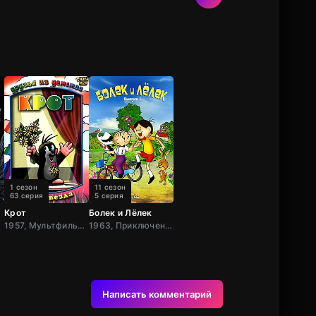
1 сезон
11 сезон
63 серия
5 серия
Крот
Болек и Лёлек
 Драма, США,
1957, Мультфильм, Чехословак
1963, Приключения, Семейный, Комедия, Польша
Написать комментарий