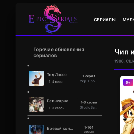
СЕРИАЛЫ
МУЛ
Горячие обновления
Чип 
сериалов
1988, СШ
Тед Лассо
1 серия
Укр. Проф. багатоголосий
1-4 сезон
6+
Реинкарнация безработного
1-6 серия
StudioBand
1-3 сезон
1-164
Боевой континент 2: Непревзойдённый клан Та
серия