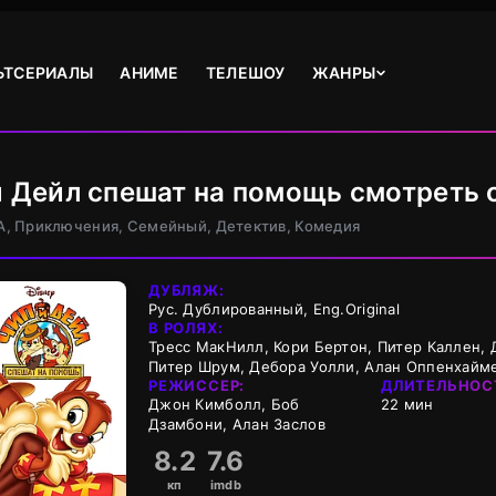
ЬТСЕРИАЛЫ
АНИМЕ
ТЕЛЕШОУ
ЖАНРЫ
и Дейл спешат на помощь смотреть 
А, Приключения, Семейный, Детектив, Комедия
ДУБЛЯЖ:
Рус. Дублированный, Eng.Original
В РОЛЯХ:
Тресс МакНилл, Кори Бертон, Питер Каллен, 
Питер Шрум, Дебора Уолли, Алан Оппенхайм
РЕЖИССЕР:
ДЛИТЕЛЬНОС
Джон Кимболл, Боб
22 мин
Дзамбони, Алан Заслов
8.2
7.6
кп
imdb