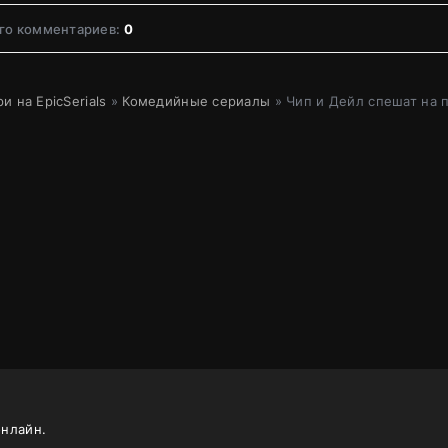
го комментариев:
0
и на EpicSerials
»
Комедийные сериалы
» Чип и Дейл спешат на
онлайн.