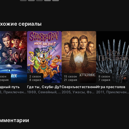
хожие сериалы
езон
2 сезон
15 сезон
8 сезон
 серия
8 серия
21 серия
7 серия
здный путь
Где ты, Скуби-Ду?
Сверхъестественное
Игра престолов
1966, Приключения, Фантастика, Боевик, США
1969, Семейный, Детектив, Комедия, Зарубежный, США
2005, Ужасы, Фэнтези, Мистический, Детектив, Триллер, Зарубежный, Драма, США
2011, Приключения, Фэнтези, Блокбастер, Мистический, Боевик, Зарубежный, Мелодрама,
мментарии