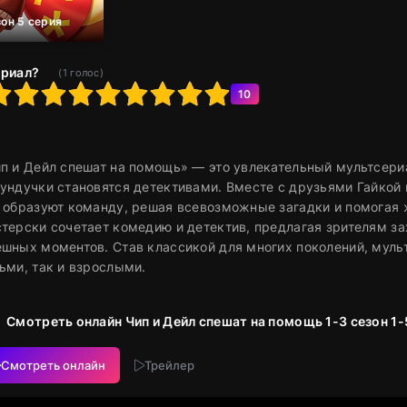
зон 5 серия
ериал?
(
1
голос)
6
7
8
9
10
10
п и Дейл спешат на помощь» — это увлекательный мультсери
ундучки становятся детективами. Вместе с друзьями Гайкой
 образуют команду, решая всевозможные загадки и помогая 
терски сочетает комедию и детектив, предлагая зрителям 
шных моментов. Став классикой для многих поколений, мул
ьми, так и взрослыми.
Смотреть онлайн Чип и Дейл спешат на помощь 1-3 сезон 1-
Смотреть онлайн
Трейлер