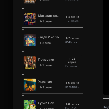
1 сезон
Магазин для киллеров
1-4 серия
TVShows
1-2 сезон
Люди Икс ’97
1-7 серия
HDRezka Studio
1-2 сезон
1-22
Призраки
серия
1-5 сезон
Кириллица
Укрытие
1-5 серия
Невафильм
1-3 сезон
Губка Боб Квадратные Штаны
1-6 серия
Под
Рус. Дублированный
1-17 сезон