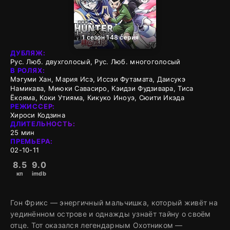
1 сезон 148 серия
ДУБЛЯЖ:
Рус. Люб. двухголосый, Рус. Люб. многоголосый
В РОЛЯХ:
Мэгуми Хан, Мария Исэ, Иссэи Футамата, Даисукэ
Намикава, Миюки Савасиро, Кэидзи Фудзивара, Тиса
Ёкояма, Коки Утияма, Кикуко Иноуэ, Сюити Икэда
РЕЖИССЕР:
Хироси Кодзина
ДЛИТЕЛЬНОСТЬ:
25 мин
ПРЕМЬЕРА:
02-10-11
8.5
9.0
кп
imdb
Гон Фрикс — энергичный мальчишка, который живёт на
уединённом острове и однажды узнаёт тайну о своём
отце. Тот оказался легендарным Охотником —