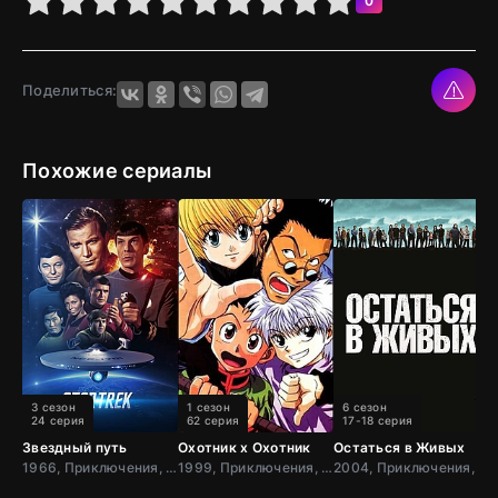
0
Поделиться:
Похожие сериалы
3 сезон
1 сезон
6 сезон
24 серия
62 серия
17-18 серия
Звездный путь
Охотник х Охотник
Остаться в Живых
З
1966, Приключения, Фантастика, Боевик, США
1999, Приключения, Комедия, Япония
2004, Приключения, Фантастика, Фэнтези, Детектив, Триллер, Зарубежный, Драма, США