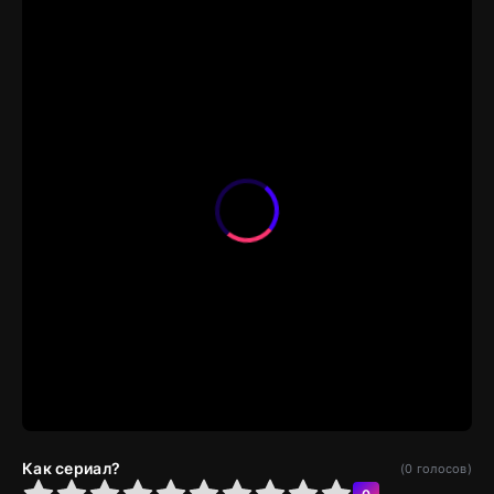
Как сериал?
(
0
голосов)
4
5
6
7
8
9
10